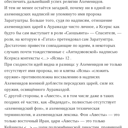
обеспечить дальнейший успех религии Ахеменидов.
И тем не менее остаётся загадкой, почему ни в одной из
ахеменидских надписей не упомянуто имя пророка
Заратуштры. Больше того, судя по надписям, отношение
ахеменидских царей к Аурамазде чисто личное, а Ксеркс как
будто бы сам выступает в роли «Саошьянта» — Спасителя, —
роли, на которую в «Гатах» претендовал сам Заратунггра.
Достаточно привести совпадающие по идеям, в некоторых
случаях почти тождественные с «Антидэвовской» надписью
Ксеркса контексты <...> «Ясны» 12 .
При сходности идей видна и разница: у Ахеменидов не только
отсутствует имя пророка, но и клятва «Ясны» «сложить
оружие» противоположна восхвалению в надписях
Ахеменидов военной доблести персидских царей, силе их
оружия, освящённого Аурамаздой.
С другой стороны, в «Авесте», и в том числе даже в таких
поздних её частях, как «Видевдат», полностью отсутствует
«ахеменидский фон», и ахеменидская техническая
терминология, и ахеменидская лексика. Фон «Авесты» — это
только восточный Иран, цари «Авесты» — это только
Кейаниды <...> — цари полумифической династии, правившей