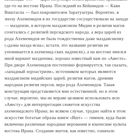
где-то на востоке Ирана. Последний из Кейанидов — Кави
Виштаспа — был покровителем Заратуштры. Вероятно, в
эпоху Ахеменидов в их государстве сосуществовали на западе
— маздеизм, в котором маздаяснизм Мидии и религия магов
сочетались с религией персидского народа, а вера царей из
рода Ахеменидов не была тождественна даже маздаяснизму
(«даэна мазда-ясна»; кстати, это название религии не
упоминается в ахеменид-ских надписях), а на востоке имелся
иной вариант маздеизма, хорошо известный нам по «Авесте».
При дворе Ахеменидов постепенно формируется, так сказать,
«западный зороастризм», источником которых являются
маздаяснизм мидийских царей, религия магов, древняя
народная религия персов, вера рода Ахеменидов. Такая
конструкция представляется мне естественной, но в этом
случае, вероятно, мы не вправе целиком использовать всю
«Авесту» для интерпретации сюжетов искусства
ахеменидского Ирана; во всяком случае, трудно найти в этом
искусстве богатые образы книги «Яшт» — гимнов, куда были
включены различные народные верования и языческие культы
востока Ирана. Создание яштов, как известно, означало