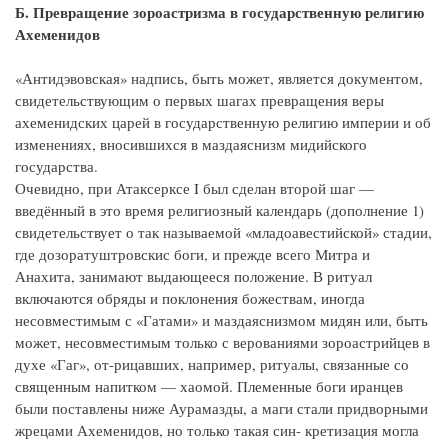
Б. Превращение зороастризма в государственную религию
Ахеменидов
«Антидэвовская» надпись, быть может, является документом,
свидетельствующим о первых шагах превращения веры
ахеменидских царей в государственную религию империи и об
изменениях, вносившихся в маздаяснизм мидийского
государства.
Очевидно, при Атаксерксе I был сделан второй шаг —
введённый в это время религиозный календарь (дополнение 1)
свидетельствует о так называемой «младоавестийской» стадии,
где дозоратуштровскис боги, и прежде всего Митра и
Анахита, занимают выдающееся положение. В ритуал
включаются обряды и поклонения божествам, иногда
несовместимым с «Гатами» и маздаяснизмом мидян или, быть
может, несовместимым только с верованиями зороастрийцев в
духе «Гаг», от-рицавших, например, ритуалы, связанные со
священным напитком — хаомой. Племенные боги иранцев
были поставлены ниже Аурамазды, а маги стали придворными
жрецами Ахеменидов, но только такая син- кретизация могла