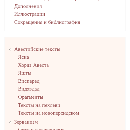
Дополнения
Иллюстрации
Сокращения и библиография
Правый
Авестийские тексты
столбец
Ясна
Хордэ Авеста
Яшты
Висперед
Видэвдад
Фрагменты
Тексты на пехлеви
Тексты на новоперсидском
Зерванизм
Статьи о зерванизме