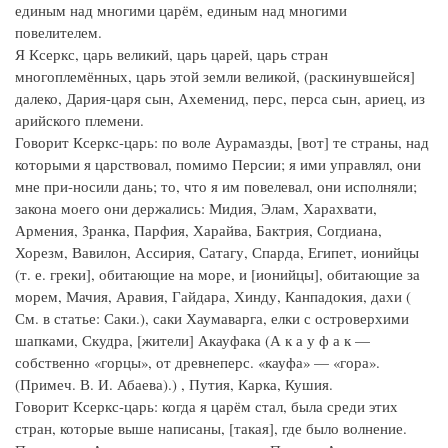
единым над многими царём, единым над многими
повелителем.
Я Ксеркс, царь великий, царь царей, царь стран
многоплемённых, царь этой земли великой, (раскинувшейся]
далеко, Дария-царя сын, Ахеменид, перс, перса сын, ариец, из
арийского племени.
Говорит Ксеркс-царь: по воле Аурамазды, [вот] те страны, над
которыми я царствовал, помимо Персии; я ими управлял, они
мне при-носили дань; то, что я им повелевал, они исполняли;
закона моего они держались: Мидия, Элам, Харахвати,
Армения, 3ранка, Парфия, Харайва, Бактрия, Согдиана,
Хорезм, Вавилон, Ассирия, Сатагу, Спарда, Египет, ионийцы
(т. е. греки], обитающие на море, и [ионийцы], обитающие за
морем, Мачия, Аравия, Гайдара, Хинду, Канпадокия, дахи (
См. в статье: Саки.), саки Хаумаварга, елки с островерхими
шапками, Скудра, [жители] Акауфака (А к а у ф а к —
собственно «горцы», от древнеперс. «кауфа» — «гора».
(Примеч. В. И. Абаева).) , Путия, Карка, Кушия.
Говорит Ксеркс-царь: когда я царём стал, была среди этих
стран, которые выше написаны, [такая], где было волнение.