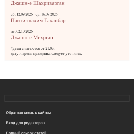
Джашн-е Шахриварган
сб, 12.09.2026
-
ср, 16.09.2026
Паити-шахим Гаханбар
пт, 02.10.2026
Джашн-е Мехрган
*даты считаются от 21.03,
дату и время праздника следует уточнять.
Обратная связь с сайтом
ПОДВАЛ
Вход для редакторов
Полный список статей