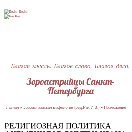
Перейти
к
English
основному
Rus
содержанию
Благая мысль. Благое слово. Благое дело.
Зороастрийцы Санкт-
Петербурга
Главная
Зороастрийская мифология (ред.Рак И.В.)
Приложение
Строка
навигации
РЕЛИГИОЗНАЯ ПОЛИТИКА