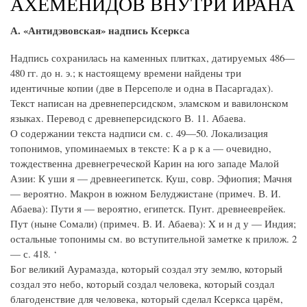
АХЕМЕНИДОВ ВНУТРИ ИРАНА
А. «Антидэвовская» надпись Ксеркса
Надпись сохранилась на каменных плитках, датируемых 486—
480 гг. до н. э.; к настоящему времени найдены три
идентичные копии (две в Персеполе и одна в Пасаргадах).
Текст написан на древнеперсидском, эламском и вавилонском
языках. Перевод с древнеперсидского В. 11. Абаева.
О содержании текста надписи см. с. 49—50. Локализация
топонимов, упоминаемых в тексте: К а р к а — очевидно,
тождественна древнегреческой Карин на юго западе Малой
Азии: К уши я — древнеегипетск. Куш, совр. Эфиопия; Мачня
— вероятно. Макрон в южном Белуджистане (примеч. В. И.
Абаева): Пути я — вероятно, египетск. Пунт. древнееврейек.
Пут (ныне Сомали) (примеч. В. И. Абаева): X и н д у — Индия;
остальные топонимы см. во вступительной заметке к прилож. 2
— с. 418. ‘
Бог великий Аурамазда, который создал эту землю, который
создал это небо, который создал человека, который создал
благоденствие для человека, который сделал Ксеркса царём,