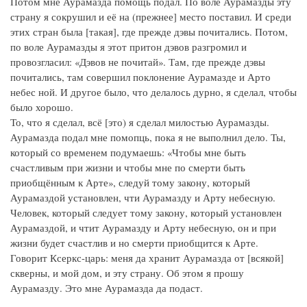
Потом мне Аурамазда помощь подал. По воле Аурамазды эту
страну я сокрушил и её на (прежнее] место поставил. И среди
этих стран была [такая], где прежде дэвы почитались. Потом,
по воле Аурамазды я этот притон дэвов разгромил и
провозгласил: «Дэвов не почитай». Там, где прежде дэвы
почитались, там совершил поклонение Аурамазде и Арто
небес ной. И другое было, что делалось дурно, я сделал, чтобы
было хорошо.
То, что я сделал, всё [это) я сделал милостью Аурамазды.
Аурамазда подал мне помопць, пока я не выполнил дело. Ты,
который со временем подумаешь: «Чтобы мне быть
счастливым при жизни и чтобы мне по смерти быть
приобщённым к Арте», следуй тому закону, который
Аурамаздой установлен, чти Аурамазду и Арту небесную.
Человек, который следует тому закону, который установлен
Аурамаздой, и чтит Аурамазду и Арту небесную, он и при
жизни будет счастлив и но смерти приобщится к Арте.
Говорит Ксеркс-царь: меня да хранит Аурамазда от [всякой]
скверны, и мой дом, и эту страну. Об этом я прошу
Аурамазду. Это мне Аурамазда да подаст.