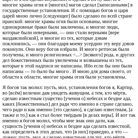
многие храмы огня и [многих] магов сделал [записанными] в
государственные установления. И с помощью богов и царя
царей мною лично [следующее] было сделано по всей стране
иранской: многие храмы огня были основаны, многие
единокровные браки были заключены, и многие люди,
которые были неверными, — они стали верными [вере
маздаяснийской], и многие из тех, которые дэвам
поклонялись, — они благодаря моему усердию эту веру дэвов
покинули. Они веру богов избрали. И много ретпесак были
получены, и много религиозных <...> [всякого] рода, и других
дел божественных были увеличены и возвышены из тех,
которые в этой надписи не написаны. Ибо если бы они были
написаны — то было бы много . И мною для дома своего, от
области к области, многие храмы огня были установлены.
Я богов так молил: пусть, мол, установления богов я, Картир,
во [всём] величии дам увидеть живущим, а тем, кто мёртв,
сделаю известным существо [учения о] небесах и бездне ада,
каких [божественных] дел ради что именно в стране сделано,
чего ради и как именно [это сделано], я сделаю известным, [а
также и то,] как я стал более твёрдым [в делах веры]. И вот так
именно я богов молил, чтобы мне знак они дали, как
сущность [учения о] небесах и бездне ада сделать известной,
как определить в этих делах, что [в них] праведно, а что —
ложно; пусть, мол, я сделаю известным для тех, кто мёртв,