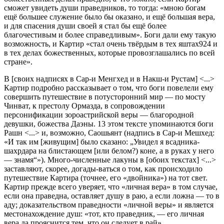
сможет увидеть души праведников, то тогда: «мною богам
ещё большее служение было бы оказано, и ещё большая вера,
и для спасения души своей я стал бы ещё более
благочестивым и более справедливым». Боги дали ему такую
возможность, и Картир «стал очень твёрдым в тех яштах924 и
в тех делах божественных, которые провозглашались по всей
стране».
В [своих надписях в Сар-и Менгхед и в Накш-и Рустам] <...>
Картир подробно рассказывает о том, что боги повелели ему
совершить путешествие в потусторонний мир — по мосту
Чинват, к престолу Ормазда, в сопровождении
персонификации зороастрийской веры — благородной
девушки, божества Даэны. 13 этом тексте упоминаются боги
Рашн <...> и, возможно, Саошьянт (надпись в Cap-и Мешхед:
«И так им [живущим] было сказано: „Увидел я всадника-
шахрдара на блистающем [или белом?) коне, а в руках у него
— знамя“»). Много-численные лакуны в [обоих текстах] <...>
заставляют, скорее, догады-ваться о том, как происходило
путешествие Картира (точнее, его «двойника») на тот свет.
Картир прежде всего уверяет, что «личная вера» в том случае,
если она праведна, оставляет душу в раю, а если ложна — то в
аду; доказательством праведности «личной веры» и является
местонахождение душ: «тот, кто праведник, — его личная
вера да прояснится тем, что он следует в рай».