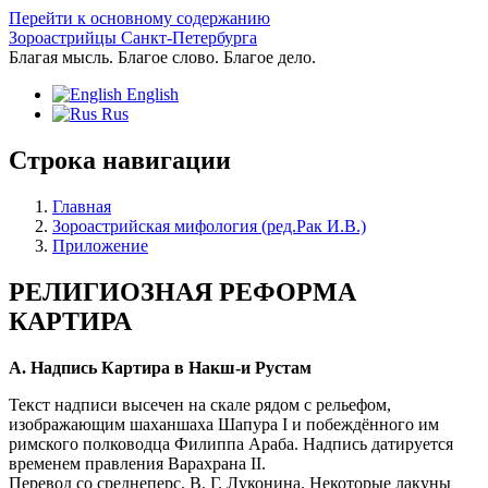
Перейти к основному содержанию
Зороастрийцы Санкт-Петербурга
Благая мысль. Благое слово. Благое дело.
English
Rus
Строка навигации
Главная
Зороастрийская мифология (ред.Рак И.В.)
Приложение
РЕЛИГИОЗНАЯ РЕФОРМА
КАРТИРА
А. Надпись Картира в Накш-и Рустам
Текст надписи высечен на скале рядом с рельефом,
изображающим шаханшаха Шапура I и побеждённого им
римского полководца Филиппа Араба. Надпись датируется
временем правления Варахрана II.
Перевод со среднеперс. В. Г. Луконина. Некоторые лакуны