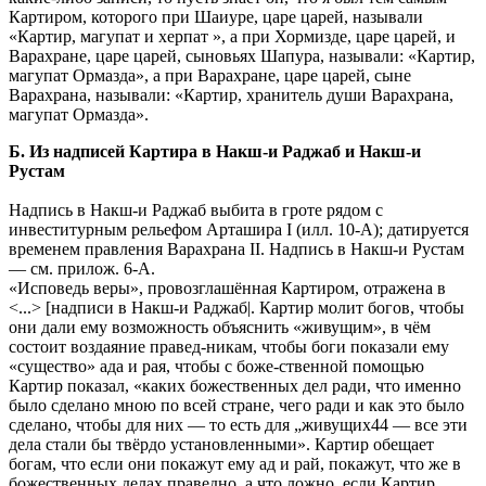
Картиром, которого при Шаиуре, царе царей, называли
«Картир, магупат и херпат », а при Хормизде, царе царей, и
Варахране, царе царей, сыновьях Шапура, называли: «Картир,
магупат Ормазда», а при Варахране, царе царей, сыне
Варахрана, называли: «Картир, хранитель души Варахрана,
магупат Ормазда».
Б. Из надписей Картира в Накш-и Раджаб и Накш-и
Рустам
Надпись в Накш-и Раджаб выбита в гроте рядом с
инвеститурным рельефом Арташира I (илл. 10-А); датируется
временем правления Варахрана II. Надпись в Накш-и Рустам
— см. прилож. 6-А.
«Исповедь веры», провозглашённая Картиром, отражена в
<...> [надписи в Накш-и Раджаб|. Картир молит богов, чтобы
они дали ему возможность объяснить «живущим», в чём
состоит воздаяние правед-никам, чтобы боги показали ему
«существо» ада и рая, чтобы с боже-ственной помощью
Картир показал, «каких божественных дел ради, что именно
было сделано мною по всей стране, чего ради и как это было
сделано, чтобы для них — то есть для „живущих44 — все эти
дела стали бы твёрдо установленными». Картир обещает
богам, что если они покажут ему ад и рай, покажут, что же в
божественных делах праведно, а что ложно, если Картир