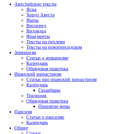
Авестийские тексты
Ясна
Хордэ Авеста
Яшты
Висперед
Видэвдад
Фрагменты
Тексты на пехлеви
Тексты на новоперсидском
Зерванизм
Статьи о зерванизме
Календарь
Обрядовая практика
Иранский зороастризм
Статьи про иранский зороастризм
Календарь
Гаханбары
Традиция
Обрядовая практика
Принятие веры
Парсизм
Статьи о парсизме
Календарь
Общее
Статьи