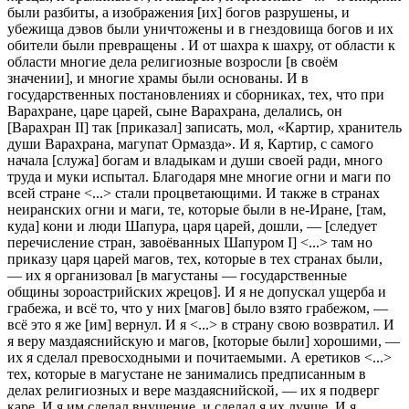
были разбиты, а изображения [их] богов разрушены, и
убежища дэвов были уничтожены и в гнездовища богов и их
обители были превращены . И от шахра к шахру, от области к
области многие дела религиозные возросли [в своём
значении], и многие храмы были основаны. И в
государственных постановлениях и сборниках, тех, что при
Варахране, царе царей, сыне Варахрана, делались, он
[Варахран II] так [приказал] записать, мол, «Картир, хранитель
души Варахрана, магупат Ормазда». И я, Картир, с самого
начала [служа] богам и владыкам и души своей ради, много
труда и муки испытал. Благодаря мне многие огни и маги по
всей стране <...> стали процветающими. И также в странах
неиранских огни и маги, те, которые были в не-Иране, [там,
куда] кони и люди Шапура, царя царей, дошли, — [следует
перечисление стран, завоёванных Шапуром I] <...> там но
приказу царя царей магов, тех, которые в тех странах были,
— их я организовал [в магустаны — государственные
общины зороастрийских жрецов]. И я не допускал ущерба и
грабежа, и всё то, что у них [магов] было взято грабежом, —
всё это я же [им] вернул. И я <...> в страну свою возвратил. И
я веру маздаяснийскую и магов, [которые были] хорошими, —
их я сделал превосходными и почитаемыми. А еретиков <...>
тех, которые в магустане не занимались предписанным в
делах религиозных и вере маздаяснийской, — их я подверг
каре. И я им сделал внушение, и сделал я их лучше. И я