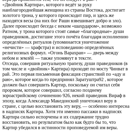
«Двойник Картира», которого ведёт за руку
наиблагороднейшая женщина из страны Востока, достигает
золотого трона, у которого происходит пир, и здесь же
находятся весы (на них бог Рашн взвешивает добро и зло).
Далее происходит беседа с неким «шахрдаром», возможно
Ратном, у трона которого стоят самые «благородные» души
праведников, достигшие этого почёта благодаря исполнению
определённых ритуалов (упоминается уничтожение
«нечисти» — храфстра) и исповеданию определённых
религиозных формул. «Огонь Варахран» — дверь между
небом и землёй — также упомянут в тексте.
Отсюда, совершив ритуальную трапезу, души праведников (в
том числе и «двойник» Картира) проходят по мосту Чинват в
рай. Это первая письменная фиксация странствий по «аду и
раю», которое когда-то предпринял Заратуштра92 , которое
должен был совершить Картир, поскольку он считал себя
пророком, которое совершил, согласно позднему
зороастрийскому сочинению 926, некий праведник Вираф в
эпоху, когда Александр Македонский уничтожил веру в
стране, с целью восстановить эту веру, — особенно интересна
в надписях Картира. Хотя эти именно пассажи в надписях
Картира сильно испорчены и их содержание трудно
восстановить, но результатом было как будто бы то, что
Картир убедился в истинности проповедуемой им веры.