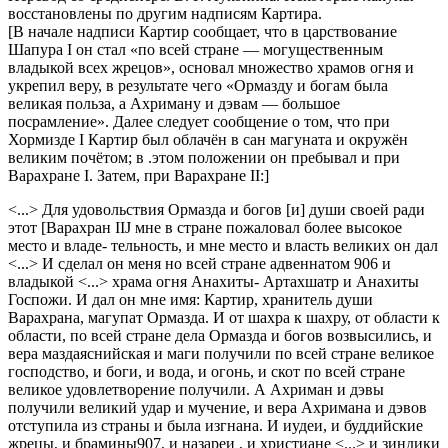
восстановлены по другим надписям Картира.
[В начале надписи Картир сообщает, что в царствование
Шапура I он стал «по всей стране — могущественным
владыкой всех жрецов», основал множество храмов огня и
укрепил веру, в результате чего «Ормазду и богам была
великая польза, а Ахриману и дэвам — большое
посрамление». Далее следует сообщение о том, что при
Хормизде I Картир был облачён в сан магуната и окружён
великим почётом; в .этом положении он пребывал и при
Варахране I. Затем, при Варахране II:]
<...> Для удовольствия Ормазда и богов [и] души своей ради
этот [Варахран IIJ мне в стране пожаловал более высокое
место и владе- тельность, и мне место и власть великих он дал
<...> И сделал он меня но всей стране адвеннатом 906 и
владыкой <...> храма огня Анахиты- Артахшатр и Анахиты
Госпожи. И дал он мне имя: Картир, хранитель души
Варахрана, магупат Ормазда. И от шахра к шахру, от области к
области, по всей стране дела Ормазда и богов возвысились, и
вера маздаяснийская и маги получили по всей стране великое
господство, и боги, и вода, и огонь, и скот по всей стране
великое удовлетворение получили. А Ахриман и дэвы
получили великий удар и мучение, и вера Ахримана и дэвов
отступила из страны и была изгнана. И иудеи, и буддийские
жрецы, и брамины907, и назареи , и христиане <...> и зиндики