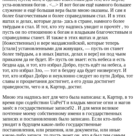
уста-новления богов . <...> И вот богам ещё намного большее
служение и ещё большая вера были мною оказаны. И сам я
более благочестивым и более справедливым стал. И в этих
яштах и делах, которые дела- ;шсь в стране, намного более
твёрдым я стал. И тот, кто эту надпись увидит и прочтёт , то
пусть ои по отношению к богам и владыкам благочестивым и
справедливы станет. И также в этих яштах и делах
[божественных) и вере маздаяснийской, которые теперь
[стали] установленными для живущих, — пусть он станет
более твёрдым, а в иных [яштах, делах и вере] ни под чьим
приказом да не будет. И» пусть он знает: есть небеса и есть
бездна ада, и тот, кто избрал Добро, пусть идёт на небеса, а
тот, кто избрал Зло, — тот в бездну ада будет низвергнут. И
тот, кто избрал Добро и неуклонно следует но пути Добра, тот
славы и процветания достигнет, а его душа достигнет
праведности, чего и я, Картир, достиг.
Мною эта надпись вот для чего была написана: я, Картир, в то
время при содействии UaPei°f и владык многие огни и магов
занёс в государственные записи92 . И для меня великое
почтение моему собственному имени в государственных
записях и постановлениях было записано. Если кто-либо
увидит в будущем какие-либо государственные
постановления, или решения, или документы, или иные
какие-либо записи, то пусть знает он, что я был тем самым