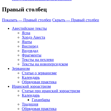
Правый столбец
Показать — Правый столбец
Скрыть — Правый столбец
Авестийские тексты
Ясна
Хордэ Авеста
Яшты
Висперед
Видэвдад
Фрагменты
Тексты на пехлеви
Тексты на новоперсидском
Зерванизм
Статьи о зерванизме
Календарь
Обрядовая практика
Иранский зороастризм
Статьи про иранский зороастризм
Календарь
Гаханбары
Традиция
Обрядовая практика