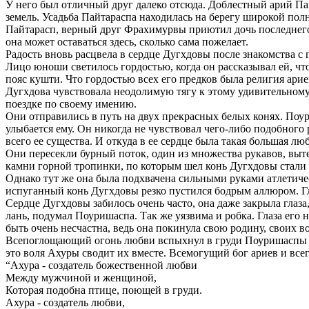
У него был отличный друг далеко отсюда. Доблестный арий Па
земель. Усадьба Пайтараспа находилась на берегу широкой по
Пайтарасп, верный друг Фрахимурвы приютил дочь последнего в
она может оставаться здесь, сколько сама пожелает.
Радость вновь расцвела в сердце Дугхдовы после знакомства 
Лицо юноши светилось гордостью, когда он рассказывал ей, ч
пояс кушти. Что гордостью всех его предков была религия ар
Дугхдова чувствовала неодолимую тягу к этому удивительному 
поездке по своему имению.
Они отправились в путь на двух прекрасных белых конях. Поури
улыбается ему. Он никогда не чувствовал чего-либо подобного 
всего ее существа. И откуда в ее сердце была такая большая лю
Они пересекли бурный поток, один из множества рукавов, вы
камни горной тропинки, по которым шел конь Дугхдовы стали ос
Однако тут же она была подхвачена сильными руками атлетичес
испуганный конь Дугхдовы резко пустился бодрым аллюром. Гл
Сердце Дугхдовы забилось очень часто, она даже закрыла глаза
лань, подумал Поуришаспа. Так же уязвима и робка. Глаза его 
быть очень несчастна, ведь она покинула свою родину, своих в
Всепоглощающий огонь любви вспыхнул в груди Поуришаспы и Д
это воля Ахуры сводит их вместе. Всемогущий бог ариев и все
“Ахура - создатель божественной любви
Между мужчиной и женщиной,
Которая подобна птице, поющей в груди.
Ахура - создатель любви,