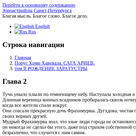
Перейти к основному содержанию
Зороастрийцы Санкт-Петербурга
Благая мысль. Благое слово. Благое дело.
English
Rus
Строка навигации
Главная
Порус Хоми Хавевала. САГА АРИЕВ.
том II РОЖДЕНИЕ ЗАРАТУСТРЫ
Глава 2
Тучи уныло плыли по темнеющему небу. Наступала холодная и 
Длинная вереница конных всадников пробиралась сквозь ночную
когда все жители спали вокруг.
Они спасали прекрасную дочь Фрахимурвы. Дугхдова, чистая пят
своих верных друзей.
Мудрый Фрахимурва знал, что злые люди города не остановятся
он никогда не сделал бы этого, даже под страхом собственной 
безразлично, что случится с ним самим.