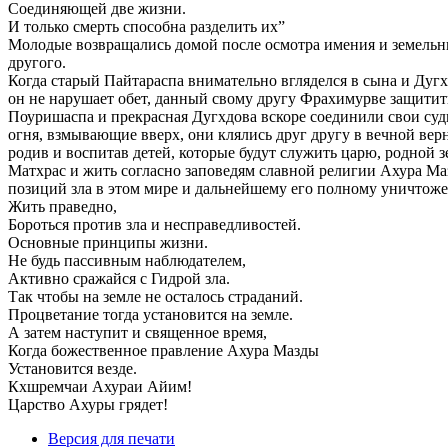
Соединяющей две жизни.
И только смерть способна разделить их”
Молодые возвращались домой после осмотра имения и земельных
другого.
Когда старый Пайтараспа внимательно вгляделся в сына и Дуг
он не нарушает обет, данный свому другу Фрахимурве защитит
Поуришаспа и прекрасная Дугхдова вскоре соединили свои суд
огня, взмывающие вверх, они клялись друг другу в вечной вер
родив и воспитав детей, которые будут служить царю, родной 
Матхрас и жить согласно заповедям славной религии Ахура Маз
позиций зла в этом мире и дальнейшему его полному уничтож
Жить праведно,
Бороться против зла и несправедливостей.
Основные принципы жизни.
Не будь пассивным наблюдателем,
Активно сражайся с Гидрой зла.
Так чтобы на земле не осталось страданий.
Процветание тогда установится на земле.
А затем наступит и священное время,
Когда божественное правление Ахура Мазды
Установится везде.
Кхшремчаи Ахураи Айим!
Царство Ахуры грядет!
Версия для печати