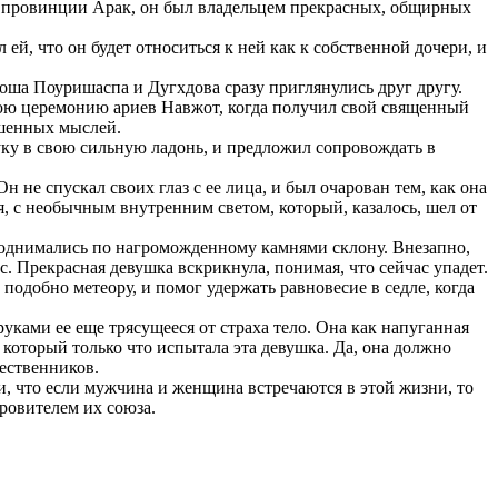
в провинции Арак, он был владельцем прекрасных, общирных
й, что он будет относиться к ней как к собственной дочери, и
оша Поуришаспа и Дугхдова сразу приглянулись друг другу.
внюю церемонию ариев Навжот, когда получил свой священный
ышенных мыслей.
уку в свою сильную ладонь, и предложил сопровождать в
не спускал своих глаз с ее лица, и был очарован тем, как она
я, с необычным внутренним светом, который, казалось, шел от
однимались по нагроможденному камнями склону. Внезапно,
. Прекрасная девушка вскрикнула, понимая, что сейчас упадет.
одобно метеору, и помог удержать равновесие в седле, когда
уками ее еще трясущееся от страха тело. Она как напуганная
, который только что испытала эта девушка. Да, она должно
чественников.
, что если мужчина и женщина встречаются в этой жизни, то
ровителем их союза.