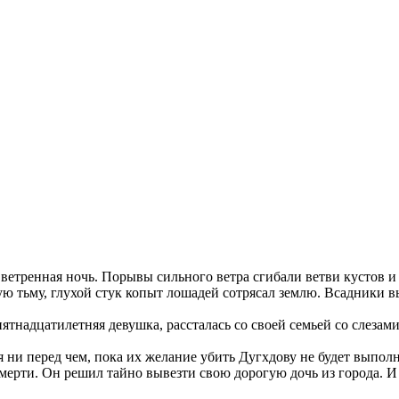
ветренная ночь. Порывы сильного ветра сгибали ветви кустов и
 тьму, глухой стук копыт лошадей сотрясал землю. Всадники вые
надцатилетняя девушка, рассталась со своей семьей со слезами 
 ни перед чем, пока их желание убить Дугхдову не будет выполн
смерти. Он решил тайно вывезти свою дорогую дочь из города. И 