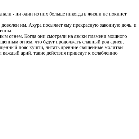
знали - ни один из них больше никогда в жизни не покинет
 доволен им. Ахура посылает ему прекрасную законную дочь, и
щенны.
ным огнем. Когда они смотрели на языки пламени мощного
вященным огнем, что будут продолжать славный род ариев,
священный пояс кушти, читать древние священные молитвы
ал каждый арий, такие действия приведут к ослаблению