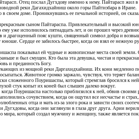
йтарасп. Отец послал Дугхдову именно к нему. Пайтарасп жил 
лноводной реки Дагахидхайниш около горы Пайтизбара в Иране.
 своем доме. Проникнувшись ее печальной историей, он сказал е
с прекрасным сыном Пайтараспа. Привлекательный и высокий юн
то ему уже исполнилось пятнадцать лет, и он прошел через дре
иев и драгоценный пояс кушти, священный символ добра и возв
юноше. Сердце ее забилось быстрее, когда он взял ее нежную р
шаспа показывал ей чудные и живописные места своей земли. Он 
раньше и был смущен. Кто была эта девушка, чистая и прекрасна
бовь и преданность Богу.
текающих из мощной реки Даргахидхайниш. Их кони медленно п
ыпаться. Животное громко заржало, чувствуя, что теряет баланс
ки сложенного Поуришаспы, который стремглав бросился к ней п
ухой стук копыт их коней был слышен далеко вокруг.
, когда Поуришаспа настолько приблизился к ней, обвив своими р
наполнились сочувствием, когда он ощутил все несчастье и страх
озлюбленных отца и мать из-за злого рока и зависти своих сооте
угхдовы, когда они заглянули в глаза друг друга. Арии верили
го мира, который создал мужчину и женщину, также является пок