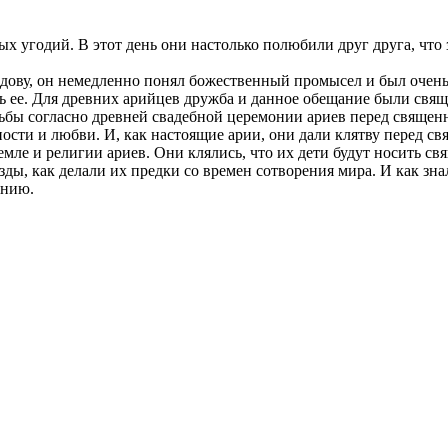
 угодий. В этот день они настолько полюбили друг друга, что 
хдову, он немедленно понял божественный промысел и был очень
ь ее. Для древних арийцев дружба и данное обещание были свя
ьбы согласно древней свадебной церемонии ариев перед священ
ности и любви. И, как настоящие арии, они дали клятву перед с
земле и религии ариев. Они клялись, что их дети будут носить 
ды, как делали их предки со времен сотворения мира. И как зн
ению.