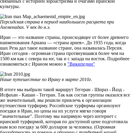
связанных с историей зороастризма и очагами иранской
культуры.
Персидская страна в период наибольшего расцвета при
Ахеменидах. V век до н.э.
Иран — это название страны, происходящее от более древнего
наименования Ариана — «страна ариев». До 1935 года, когда
шах Реза дал такое название стране, она называлась Персия.
Иран сегодня - огромная страна протянувшаяся более чем на
1500 км как с севера на юг, так и с запада на восток. Подробнее
ознакомиться с Ираном можно в
"Википедии"
Наше путешествие по Ирану в марте 2010г.
В итоге мы выбрали такой маршрут Тегеран - Шираз - Йазд -
Исфахан - Кашан - Тегеран. Так как состав группы оказался все
же значительный, мы решили привлечь к организации
путешествия турфирму. Российские турфирмы организуют
поездки в Иран, но цены на их услуги мягко говоря
"значительные". Поэтому мы напрямую через интернет с
иранской турфирмой, которая по доступной цене подготовила
нам всю поездку за 600 долларов за человека. (
Огромная
благодарность за помощь в общении с турфирмой нашей