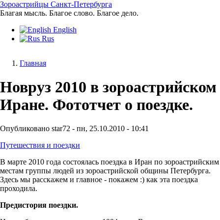
Перейти
Зороастрийцы Санкт-Петербурга
к
Благая мысль. Благое слово. Благое дело.
основному
English
содержанию
Rus
Главная
Строка
Новруз 2010 в зороастрийском
навигации
Иране. Фототчет о поездке.
Опубликовано
star72
-
пн, 25.10.2010 - 10:41
Путешествия и поездки
В марте 2010 года состоялась поездка в Иран по зороастрийским
местам группы людей из зороастрийской общины Петербурга.
Здесь мы расскажем и главное - покажем :) как эта поездка
проходила.
Предистория поездки.