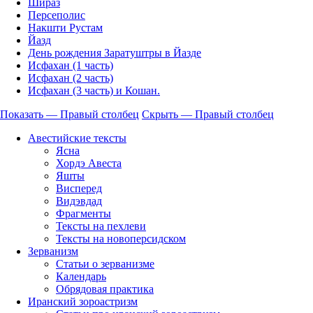
Шираз
Персеполис
Накшти Рустам
Йазд
День рождения Заратуштры в Йазде
Исфахан (1 часть)
Исфахан (2 часть)
Исфахан (3 часть) и Кошан.
Показать — Правый столбец
Скрыть — Правый столбец
Правый
Авестийские тексты
столбец
Ясна
Хордэ Авеста
Яшты
Висперед
Видэвдад
Фрагменты
Тексты на пехлеви
Тексты на новоперсидском
Зерванизм
Статьи о зерванизме
Календарь
Обрядовая практика
Иранский зороастризм