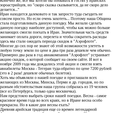
Конечно же, все мы хотели бы побывать в гостях у иранских
зороастрийцев, но "скоро сказка сказывается, да не скоро дело
делается..."
Иран находится далековато и так запросто туда съездить не
совсем просто. Но если очень захотеть... Поэтому наша Община
стала подготавливать данную поездку. Мы желали сделать
данную поездку наиболее доступной, чтобы как можно больше
желающих смогли поехать в Иран. Значительная часть средств
занимает оплата дороги, перелета и чтобы сократить расходы
здесь мы стали ожидать периода скидок в "Аэрофлоте".
Многие до сих пор не знают об этой возможности улететь в
любую точку земли по цене в два-три раза дешевле чем обычно.
Примерно два раза в год авиакомпания "Аэрофлот" устраивает
акцию скидок, о которой сообщает на своем сайте. И вот в
ноябре 2009 года мы дождались этой акции и смогли взять
авиабилеты Москва - Тегеран туда-обратно по цене 7200 рублей
(это в 2 раза! дешевле обычных билетов).
Хоть мы объявляли о нашей поездке и приглашали всех
желающих из Москвы, Минска, Перми и др. городов, но по
разным обстоятельствам наша группа собралась из 19 человек
(все из Петербурга, только одна москвичка).
Нам предстояло выбрать сроки нашей поездки. Весна - самое
красивое время года во всех краях, но в Иране весна особо
прекрасна. Но в какие дни весны ехать?
Древняя арийская традиция еще со времен легендарной