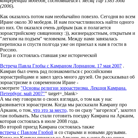
конференции мобедов, состоявшейся c месяц Тир 1385 года
(2006
).
Как оказалось потом нам необычайно повезло. Сегодня во всем
Иране около 30 мобедов. И нам посчастливилось найти одного
из них. Он оказался очень добрым (как и полагается
зороастрийскому священнику :)), жизнерадостным, открытым и
"легким на подъем" человеком. Между нами завязалась
переписка и спустя полгода уже он приехал к нам в гости в
Россию.
Тогда и состоялась ставшая уже исторической
Встреча Павла Глобы с Камраном Лорианом. 17 мая 2007
.
Камран был очень рад познакомиться с российскими
зороастрийцами и завел здесь много друзей. Он рассказывал об
зороастризме в современном Иране -
смотрите
"Основы религии зороастризма. Лекция Камрана.
Петербург. май 2007"
" target=_blank>
А мы ему говорили о своих взглядах, о том как у нас
развивается зороастризм. Когда мы рассказали Камрану про
Аркаим, о том,
что это за место,
то он сразу "загорелся", захотел
там побывать. Мы стали готовить поездку Камрана на Аркаим,
которая состоялась в июле 2008 года.
Во второй приезд Камрана состоялась также
встреча с Павлом Глобой
и со старыми и новыми друзьями.
Когда же Камран приехал на Аркаим, то у него была очень