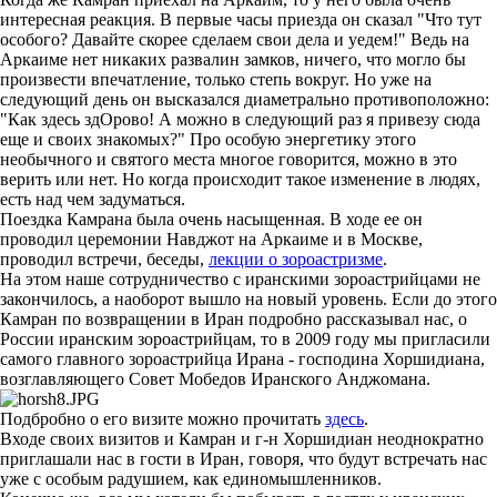
интересная реакция. В первые часы приезда он сказал "Что тут
особого? Давайте скорее сделаем свои дела и уедем!" Ведь на
Аркаиме нет никаких развалин замков, ничего, что могло бы
произвести впечатление, только степь вокруг. Но уже на
следующий день он высказался диаметрально противоположно:
"Как здесь здОрово! А можно в следующий раз я привезу сюда
еще и своих знакомых?" Про особую энергетику этого
необычного и святого места многое говорится, можно в это
верить или нет. Но когда происходит такое изменение в людях,
есть над чем задуматься.
Поездка Камрана была очень насыщенная. В ходе ее он
проводил церемонии Навджот на Аркаиме и в Москве,
проводил встречи, беседы,
лекции о зороастризме
.
На этом наше сотрудничество с иранскими зороастрийцами не
закончилось, а наоборот вышло на новый уровень. Если до этого
Камран по возвращении в Иран подробно рассказывал нас, о
России иранским зороастрийцам, то в 2009 году мы пригласили
самого главного зороастрийца Ирана - господина Хоршидиана,
возглавляющего Совет Мобедов Иранского Анджомана.
Подбробно о его визите можно прочитать
здесь
.
Входе своих визитов и Камран и г-н Хоршидиан неоднократно
приглашали нас в гости в Иран, говоря, что будут встречать нас
уже с особым радушием, как единомышленников.