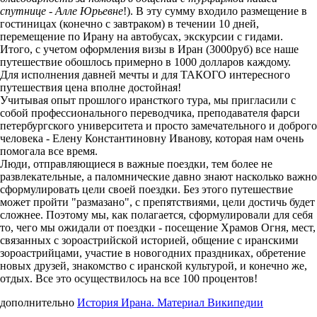
спутнице - Алле Юрьевне
!). В эту сумму входило размещение в
гостиницах (конечно с завтраком) в течении 10 дней,
перемещение по Ирану на автобусах, экскурсии с гидами.
Итого, с учетом оформления визы в Иран (3000руб) все наше
путешествие обошлось примерно в 1000 долларов каждому.
Для исполнения давней мечты и для ТАКОГО интересного
путешествия цена вполне достойная!
Учитывая опыт прошлого ирансткого тура, мы пригласили с
собой профессионального переводчика, преподавателя фарси
петербургского университета и просто замечательного и доброго
человека - Елену Константиновну Иванову, которая нам очень
помогала все время.
Люди, отправляющиеся в важные поездки, тем более не
развлекательные, а паломнические давно знают насколько важно
сформулировать цели своей поездки. Без этого путешествие
может пройти "размазано", с препятствиями, цели достичь будет
сложнее. Поэтому мы, как полагается, сформулировали для себя
то, чего мы ожидали от поездки - посещение Храмов Огня, мест,
связанных с зороастрийской историей, общение с иранскими
зороастрийцами, участие в новогодних праздниках, обретение
новых друзей, знакомство с иранской культурой, и конечно же,
отдых. Все это осуществилось на все 100 процентов!
дополнительно
История Ирана. Материал Википедии