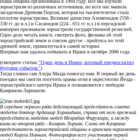
Наша община организована в 1994 году. Вcе мы изучали
зороастризм из различных источников, но всех нас манила
загадочная Древняя Персия, которая на тысячетелетие стала
оплотом зороастризма. Великие династии Ахеменидов (558 -
330 гг до н.э.) и Сасанидов (224 - 651 гг н.э.) в персидской
империи признавали зороастризм государственной религией.
Одно дело читать книги, смотреть фото, фильмы об этой
зороастрийской земле и совсем другое - пройтись по этой
древней земле, прикоснуться к самой истории.
Впервые нам удалось побывать в Иране в октябре 2006 года.
(смотрите статью
"Один день в Иране, который предвосхитил
будущие события."
)
Тогда словно сам Ахура Мазда помогал нам. В первый же день
поездки мы смогли посетить храмы огня в окрестнотях Йезда -
зороастрийского центра Ирана и познакомится с мобедом
Камраном Ларианом.
В середине первого ряда действующий председатель совета
мобедов доктор Ардашир Хоршидиан, справа от него прежний
председатель мобедан мобед Мехрабан Фирузгари, а между
ними во втором ряду - Камран Лориан. Слева от Камрана
представитель зороастрийской общины в иранском парламенте
мобед Коруш Никнам. Фотография всех участников первой