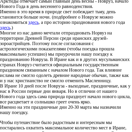
Арктиды отмечает самый главный день весны - Новруз, начало
Нового Года в день весеннего равноденствия.
Именно в это время в природе свет побеждает тьму, день
становится больше ночи. (подбробнее о Новрузе можно
ознакомиться
здесь
, а про историю празднования нового года
здесь
.)
Многие из нас давно мечтали отпраздновать Норвуз на
территории Древней Персии среди иранских друзей-
зороастрийцев. Поэтому после согласования с
астрологическими показателями (чтобы поездка прошла
максимально успешно) мы приурочили нашу поездку к
празднованию Новруза. В Иране как и в других мусульманских
странах Новруз считается официальным государственным
праздником связанным с началом Нового года. Так влияние
ислама не смогло одолеть древние народные обычаи, также как
и у нас христианство не смогло отменить Масленницу.
В Иране 10 дней после Новруза - выходные, праздничные, как у
нас в России первые дни января. Но в отличии от нашего
Нового года здесь сама природа празднует начало нового цикла,
все расцветает и солнышко греет очень ярко.
Именно на эти праздничные дни 20-30 марта мы назначили
нашу поездку.
Чтобы путешествие было радостным и интересным мы
постарались охватить максимальное количество мест в Иране,