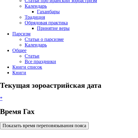
Статьи про иранский зороастризм
Календарь
Гаханбары
Традиция
Обрядовая практика
Принятие веры
Парсизм
Статьи о парсизме
Календарь
Общее
Статьи
Все праздники
Книги список
Книги
Текущая зороастрийская дата
*
Время Гах
Показать время переповязывания пояса