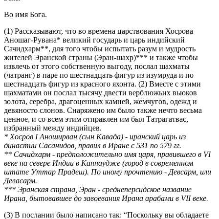
Во имя Бога.
(1) Рассказывают, что во времена царствования Хосрова
Аношаг-Рувана* великий государь и царь индийский
Сачидхарм**, для того чтобы испытать разум и мудрость
жителей Эранской страны (Эран-шахр)*** и также чтобы
извлечь от этого собственную выгоду, послал шахматы
(чатранг) в паре по шестнадцать фигур из изумруда и по
шестнадцать фигур из красного яхонта. (2) Вместе с этими
шахматами он послал тысячу двести верблюжьих вьюков
золота, серебра, драгоценных камней, жемчугов, одежд и
девяносто слонов. Снаряжено им было также нечто весьма
ценное, и со всем этим отправлен им был Татрагатвас,
избранный между индийцев.
* Хосров I Аноширван (сын Кавада) - иранский царь из
династии Сасанидов, правил в Иране с 531 по 579 гг.
** Сачидхарм - предположительно имя царя, правившего в VI
веке на севере Индии в Каннаудже (город в современном
штате Уттар Прадеш). По иному прочтению - Девсарм, или
Девасарм.
*** Эранская страна, Эран - среднеперсидское название
Ирана, бытовавшее до завоевания Ирана арабами в VII веке.
(3) В послании было написано так: “Поскольку вы обладаете