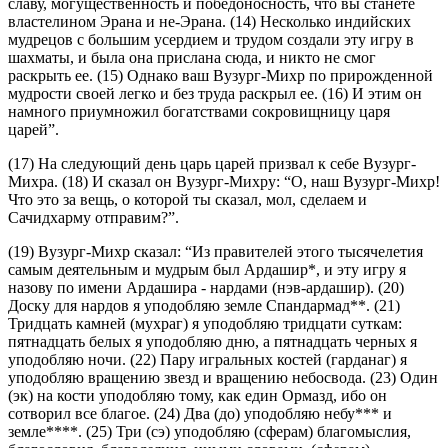
славу, могущественность и победоносность, что вы станете
властелином Эрана и не-Эрана. (14) Несколько индийских
мудрецов с большим усердием и трудом создали эту игру в
шахматы, и была она прислана сюда, и никто не смог
раскрыть ее. (15) Однако ваш Вузург-Михр по прирожденной
мудрости своей легко и без труда раскрыл ее. (16) И этим он
намного приумножил богатствами сокровищницу царя
царей”.
(17) На следующий день царь царей призвал к себе Вузург-
Михра. (18) И сказал он Вузург-Михру: “О, наш Вузург-Михр!
Что это за вещь, о которой ты сказал, мол, сделаем и
Сачидхарму отправим?”.
(19) Вузург-Михр сказал: “Из правителей этого тысячелетия
самым деятельным и мудрым был Ардашир*, и эту игру я
назову по имени Ардашира - нардами (нэв-ардашир). (20)
Доску для нардов я уподобляю земле Спандармад**. (21)
Тридцать камней (мухраг) я уподобляю тридцати суткам:
пятнадцать белых я уподобляю дню, а пятнадцать черных я
уподобляю ночи. (22) Пару игральных костей (гарданаг) я
уподобляю вращению звезд и вращению небосвода. (23) Один
(эк) на кости уподобляю тому, как един Ормазд, ибо он
сотворил все благое. (24) Два (до) уподобляю небу*** и
земле****. (25) Три (сэ) уподобляю (сферам) благомыслия,