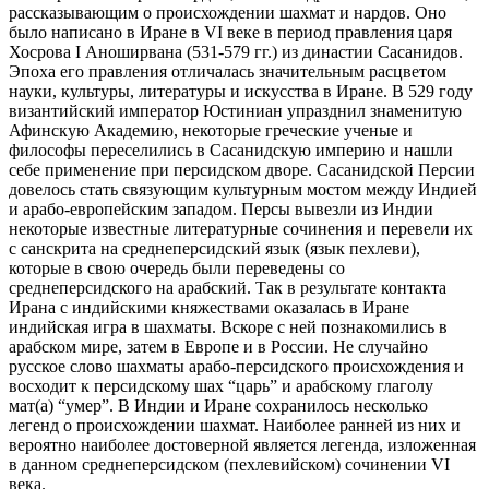
рассказывающим о происхождении шахмат и нардов. Оно
было написано в Иране в VI веке в период правления царя
Хосрова I Аноширвана (531-579 гг.) из династии Сасанидов.
Эпоха его правления отличалась значительным расцветом
науки, культуры, литературы и искусства в Иране. В 529 году
византийский император Юстиниан упразднил знаменитую
Афинскую Академию, некоторые греческие ученые и
философы переселились в Сасанидскую империю и нашли
себе применение при персидском дворе. Сасанидской Персии
довелось стать связующим культурным мостом между Индией
и арабо-европейским западом. Персы вывезли из Индии
некоторые известные литературные сочинения и перевели их
с санскрита на среднеперсидский язык (язык пехлеви),
которые в свою очередь были переведены со
среднеперсидского на арабский. Так в результате контакта
Ирана с индийскими княжествами оказалась в Иране
индийская игра в шахматы. Вскоре с ней познакомились в
арабском мире, затем в Европе и в России. Не случайно
русское слово шахматы арабо-персидского происхождения и
восходит к персидскому шах “царь” и арабскому глаголу
мат(а) “умер”. В Индии и Иране сохранилось несколько
легенд о происхождении шахмат. Наиболее ранней из них и
вероятно наиболее достоверной является легенда, изложенная
в данном среднеперсидском (пехлевийском) сочинении VI
века.