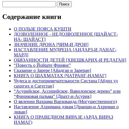
Содержание книги
О ПОЛЬЗЕ ПОЯСА КУШТИ
ДОЗВОЛЕННОЕ - НЕДОЗВОЛЕННОЕ [ШАЙАСТ-
НА- ШАЙАСТ]
ЗНАЧЕНИЕ ДРОНА [ЧИМ-И ДРОН]
НАСТАВЛЕНИЕ МУДРЕЦА [АНДАРЗ-И ДАНАГ-
МАРД]
ОБЯЗАННОСТИ ДЕТЕЙ [ХВЕШКАРИХ-И РЕДАГАН]
“Повесть о Йойште Фрияне”
Сказание о Зарере [Айадгар и Зареран]
КНИГА О ШАХМАТАХ [ЧАТРАНГ-НАМАГ]
Чудеса и достопримечательности Систана [Абдих уд
сахигих и Сагестан]
“Асурийское, Ассирийское, Вавилонское дерево” или
“Финиковая пальма” [Драхт-и-Асурик]
О явлении Вахрама Варзованда (Могущественного)
Наставление Ахримана дэвам [Драишн-и Ахриман о
диван]
КНИГА О ПРАВЕДНОМ ВИРАЗЕ (АРДА ВИРАЗ
НАМАГ)