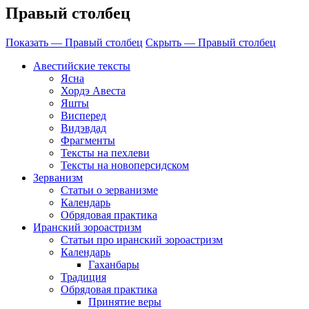
Правый столбец
Показать — Правый столбец
Скрыть — Правый столбец
Авестийские тексты
Ясна
Хордэ Авеста
Яшты
Висперед
Видэвдад
Фрагменты
Тексты на пехлеви
Тексты на новоперсидском
Зерванизм
Статьи о зерванизме
Календарь
Обрядовая практика
Иранский зороастризм
Статьи про иранский зороастризм
Календарь
Гаханбары
Традиция
Обрядовая практика
Принятие веры