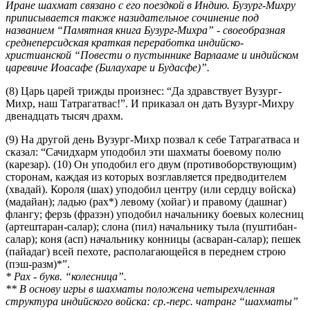
Иране шахмат связано с его поездкой в Индию. Бузург-Михру
приписывается также назидательное сочинение под
названием “Памятная книга Бузург-Михра” - своеобразная
среднеперсидская краткая переработка индийско-
христианской “Повести о пустыннике Варлааме и индийском
царевиче Иоасафе (Билаухаре и Будасфе)”.
(8) Царь царей трижды произнес: “Да здравствует Вузург-
Михр, наш Татрагатвас!”. И приказал он дать Вузург-Михру
двенадцать тысяч драхм.
(9) На другой день Вузург-Михр позвал к себе Татрагатваса и
сказал: “Сачидхарм уподобил эти шахматы боевому полю
(карезар). (10) Он уподобил его двум (противоборствующим)
сторонам, каждая из которых возглавляется предводителем
(хвадай). Короля (шах) уподобил центру (или сердцу войска)
(мадайан); ладью (рах*) левому (хойаг) и правому (дашнаг)
флангу; ферзь (фразэн) уподобил начальнику боевых колесниц
(артештаран-салар); слона (пил) начальнику тыла (пуштибан-
салар); коня (асп) начальнику конницы (асваран-салар); пешек
(пайадаг) всей пехоте, располагающейся в переднем строю
(пэш-разм)*”.
* Рах - букв. “колесница”.
** В основу игры в шахматы положена четырехчленная
структура индийского войска: ср.-перс. чатранг “шахматы”