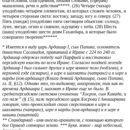
благословия, благодеяния, иными словами, (сферам)
мышления, речи и действия*****. (26) Четыре (чахар)
уподобляю четырем элементам, из которых сложен человек, и
четырем сторонам света: востоку, западу, югу и северу. (27)
Пять (пандж) уподобляю пяти светящим объектам: солнцу,
луне, звезде, огню и сиянию, идущему с неба. (28) Шесть
(шаш) уподобляю шести дням Гаханбара, в которые было
совершено творение******.
*
Имеется в виду царь Ардашир I, сын Папака, основатель
династии Сасанидов, правивший в Иране с 224 по 240 гг.
Ардашир одержал победу над Парфией и восстановил
персидскую власть во всем Иране. Согласно поздней легенде
Ардашир I был сильнее других в игре конное поло (чобэган), в
верховой езде (асварих), в игре в шахматы (чатранг) и в игре в
нарды (нэв-ардашир) (Книга деяний Ардашира, сына Папака,
гл. II, §12). Однако это, по-видимому, анахронизм, так как во
времена Ардашира I, шахмат в Иране еще не было. В
среднеперсидском светском сочинении “Хосров, сын Кавада, и
его паж” (§ 15), паж персидского царя Хосрова I Аноширвана
говорит, что превосходит своих сверстников в игре в
шахматы (чатранг), игре в нарды (нэв-ардашир) и в игре в
шашки (хаштпай).
** Спандармад - имя ангела-хранителя, с помощью которого
бог Ормазд сотворил землю. *** Букв. мэног - мир небесный,