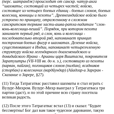
(перс. шатрандж) происходит от санскр. чатур-анга
“шахматы; состоящий из четырех частей; войско,
состоящее из четырех боевых единиц - боевых слонов, боевых
колесниц, конницы и пехоты”. Древнеиндийское войско было
устроено по принципу, отраженному в сложном
санскритском термине хасти-ашва-ратха-падатам “слон-
конь-колесница-пеший”. Порядок, при котором пехота
занимает первый ряд, а слон, конь и колесница -
последовательно второй ряд, напоминает принцип
построения боевых фигур в шахматах. Деление войска,
существовавшее в Индии, напоминает четырехчленную
структуру войска легендарного доахеменидского и
домидийского Ирана - Арианы царя Виштаспа, покровителя
Заратуштры (VII-VIII вв. до н. э.), состоявшую из пехоты
(карван, пайган), погонщиков слонов (пилбан), всадников
(сторбан) и колесничих (вардйундар) (Айадгар-и Зареран -
Сказание о Зарере, §27).
(11) Тогда Татрагатвас расставил шахматы и стал играть с
Вузург-Михром. Вузург-Михр выиграл у Татрагатваса три
партии (даст), и по этой причине всю страну посетила
великая радость.
(12) После этого Татрагатвас встал (13) и сказал: “Будьте
бессмертны! Бог дал вам такое чудесное дарование, такую