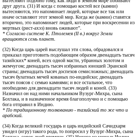
вытесняют подобно тому, как люди в земном мире побивают
друг друга. (31) И когда с помощью костей все (камни)
вытесняются, это напоминает людей, которые все так или
иначе оставляют этот земной мир. Когда же (камни) ставятся
вторично, это напоминает людей, которые при воскресении из
мертвых (рист-ахэз) вновь оживают”.
* Согласно системе К. Птолемея (II в.) вокруг Земли
вращаются семь планет.
(32) Когда царь царей выслушал эти слова, обрадовался и
приказал приготовить подобающим образом двенадцать тысяч
тазийских* коней, всех одной масти, убранных золотом и
жемчугом; двенадцать тысяч избранных юношей Эранской
страны; двенадцать тысяч доспехов семисложных; двенадцать
тысяч булатных мечей кованых по-индийски; двенадцать
тысяч поясов с семью камнями; и все остальное, что
необходимо для двенадцати тысяч людей и коней. (33)
Назначил он над ними начальником Вузург-Михра, сына
Бохтака, и в назначенное время благополучно и с помощью
бога отправил в Индию.
* По традиционному толкованию - тазийский то же что и
арабский.
(34) Когда великий государь и царь индийский Сачидхарм
увидел (игру) такого рода, то попросил у Вузург-Михра, сына
Бохтака, сорок дней времени. (35) Никого из ученых Индии