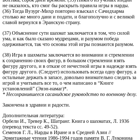
не оказалось, кто смог бы раскрыть правила игры в нарды.
(36) Тогда Вузург-Михр повторно взыскал с Сачидхарма
столько же много дани и подати, и благополучно и с великой
славой вернулся в Эранскую страну.
(37) Объяснение сути шахмат заключается в том, что силой
ума, и как было сказано мудрецами, и разумом победа
одерживается, так что основы этой игры познаются разумом.
(38) Игра в шахматы заключается во внимании и стремлении
к сохранению своих фигур, в большом стремлении взять
фигуру другого, и в отказе от нечестной игры в надежде взять
фигуру другого. (Следует) использовать всегда одну фигуру, а
остальные держать в запасе, довольно внимательно следить за
игрой и учитывать все то, о чем написано в “Книге
установлений” (Эвэн-намаг)*.
* Несохранившееся сасанидское руководство по военному делу.
Закончена в здравии и радости.
Дополнительная литература:
Орбели И., Тревер К., Шатранг. Книга о шахматах, Л. 1936
(перевод текста сс. 49-52).
Семенов Г. Л., Нарды в Иране и в Средней Азии //
Эрмитажные чтения 1986-1994 годов памяти В. Г. Луконина