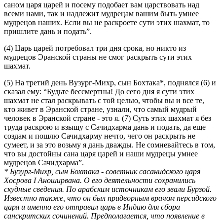
саном царя царей и посему подобает вам царствовать над
всеми нами, так и надлежит мудрецам вашим быть умнее
мудрецов наших. Если вы не раскроете сути этих шахмат, то
пришлите дань и подать”.
(4) Царь царей потребовал три дня срока, но никто из
мудрецов Эранской страны не смог раскрыть сути этих
шахмат.
(5) На третий день Вузург-Михр, сын Бохтака*, поднялся (6) и
сказал ему: “Будьте бессмертны! До сего дня я сути этих
шахмат не стал раскрывать с той целью, чтобы вы и все те,
кто живет в Эранской стране, узнали, что самый мудрый
человек в Эранской стране - это я. (7) Суть этих шахмат я без
труда раскрою и взыщу с Сачидхарма дань и подать, да еще
создам и пошлю Сачидхарму нечто, чего он раскрыть не
сумеет, и за это возьму я дань дважды. Не сомневайтесь в том,
что вы достойны сана царя царей и наши мудрецы умнее
мудрецов Сачидхарма”.
* Бузург-Михр, сын Бохтака - советник сасанидского царя
Хосрова I Аноширвана. О его деятельности сохранились
скудные сведения. По арабским источникам его звали Бурзой.
Известно также, что он был придворным врачом персидского
царя и именно его отправил царь в Индию для сбора
санскритских сочинений. Предполагается, что появление в