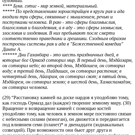
духовный.
**** Букв. гэтиг - мир земной, материальный.
***** По представлениям зороастрийцев в круги рая и ада
входили три сферы, связанные с мышлением, речью и
поступками человека. В раю - это сферы благомыслия,
благословия и благодеяния, а в аду - это сферы зломыслия,
злословия и злодеяния. В них пребывают после смерти
соответственно праведники и грешники. Сходным образом
построены системы рая и ада в "Божественной комедии"
Данте А.
****** Дни Гаханбара - это шесть праздничных дней, в
которые бог Ормазд сотворил мир. В первый день, Мэдйозарм,
он сотворил небо; во второй день, Мэдйошем, он сотворил
воду; в третий день, Пайдишах, он сотворил растения; в
четвертый день, Айахрим, он сотворил скот; в пятый день,
Мэдйорем, он сотворил землю; в шестой день, Хамаспамадэм,
он сотворил человека.
(29) “Расстановку камней на доске нардов я уподобляю тому,
как господь Ормазд дал (каждое) творение земному миру. (30)
Вращение и возвращение камней с помощью костей
уподобляю тому, как человек в земном мире постоянно связан
с небесными силами (мэноган), он движется и передвигается
под влиянием семи (планет)* и двенадцати (зодиакальных
созвездий). При возможности они бьют друг друга и