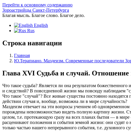
Перейти к основному содержанию
Зороастрийцы Санкт-Петербурга
Благая мысль. Благое слово. Благое дело.
English
Rus
Строка навигации
Главная
Ю.Терапиано. Маздеизм. Современные последователи Зо
Глава XVI Судьба и случай. Отношение 
Что такое судьба? Является ли она результатом божественного
и следствий? В повседневной жизни мы повсюду наблюдаем "с
Что такое "случай"? Все живые существа постоянно находятся 
действии случая и, вообще, возможна ли в мире случайность?
Маздеизм отвечает на эти вопросы учением об одновременном 
порождены невозможностью видеть полную картину жизни. Стра
целом, т.е. протекающую сразу на всех планах бытия — в мире
расценивают положения и события земной жизни: они судят о 
только частью нашего непрерывного события, т.е. духовного с