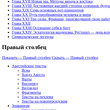
Глава XVII Новая эра. Методы запада и востока
Глава XVIII Достижение высшей степени сознания. буду
Глава XIX Семь основных нот-принципов
Глава XX Путь преображения человека и мира
Глава XXI Три силы. Фраваши, производящий свою рабо
Глава XXII
Глава ХХIII Осознание себя в боге
Глава XXIV Эсхатология маздеизма. Рестахиз — день вс
Символические легенды
Правый столбец
Показать — Правый столбец
Скрыть — Правый столбец
Авестийские тексты
Ясна
Хордэ Авеста
Яшты
Висперед
Видэвдад
Фрагменты
Тексты на пехлеви
Тексты на новоперсидском
Зерванизм