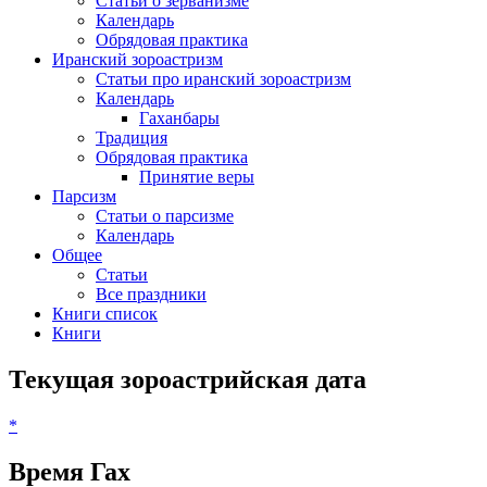
Статьи о зерванизме
Календарь
Обрядовая практика
Иранский зороастризм
Статьи про иранский зороастризм
Календарь
Гаханбары
Традиция
Обрядовая практика
Принятие веры
Парсизм
Статьи о парсизме
Календарь
Общее
Статьи
Все праздники
Книги список
Книги
Текущая зороастрийская дата
*
Время Гах