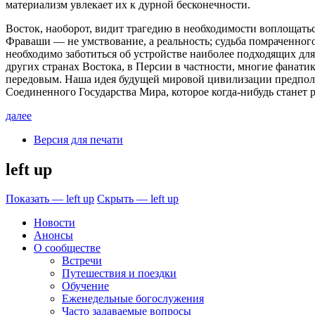
материализм увлекает их к дурной бесконечности.
Восток, наоборот, видит трагедию в необходимости воплощать
Фраваши — не умствование, а реальность; судьба помраченного
необходимо заботиться об устройстве наиболее подходящих для
других странах Востока, в Персии в частности, многие фанатик
передовым. Наша идея будущей мировой цивилизации предпола
Соединенного Государства Мира, которое когда-нибудь станет р
далее
Версия для печати
left up
Показать — left up
Скрыть — left up
Новости
Анонсы
О сообществе
Встречи
Путешествия и поездки
Обучение
Еженедельные богослужения
Часто задаваемые вопросы