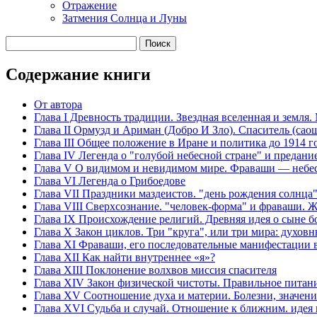
Отражение
Затмения Солнца и Луны
Содержание книги
От автора
Глава I Древность традиции. Звездная вселенная и земл
Глава II Ормузд и Ариман (Добро И Зло). Спаситель (са
Глава III Общее положение в Иране и политика до 1914 го
Глава IV Легенда о "голубой небесной стране" и предание
Глава V О видимом и невидимом мире. Фраваши — небесны
Глава VI Легенда о Грибоедове
Глава VII Праздники маздеистов. "день рождения солнц
Глава VIII Сверхсознание. "человек-форма" и фраваши. 
Глава IX Происхождение религий. Древняя идея о сыне 
Глава Х Закон циклов. Три "круга", или три мира: духов
Глава XI Фраваши, его последовательные манифестации 
Глава ХII Как найти внутреннее «я»?
Глава XIII Поклонение волхвов миссия спасителя
Глава XIV Закон физической чистоты. Правильное питани
Глава XV Соотношение духа и материи. Болезни, значен
Глава XVI Судьба и случай. Отношение к ближним. идея 