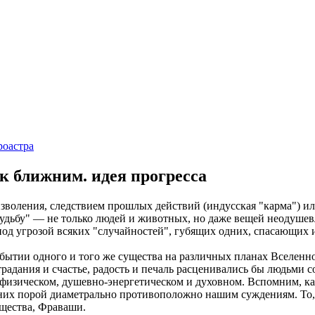
роастра
к ближним. идея прогресса
 изволения, следствием прошлых действий (индусская "карма") 
удьбу" — не только людей и животных, но даже вещей неодуше
под угрозой всяких "случайностей", губящих одних, спасающих 
бытии одного и того же существа на различных планах Вселенно
дания и счастье, радость и печаль расценивались бы людьми с
 физическом, душевно-энергетическом и духовном. Вспомним, как
них порой диаметрально противоположно нашим суждениям. То, ч
ущества, Фраваши.