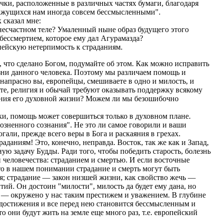
чки, расположенные в различных частях бумаги, благодаря
 кажущихся нам иногда совсем бессмысленными".
 сказал мне:
несчастном теле? Умаленный ныне образ будущего этого
 бессмертием, которое ему дал Агурамазда?
пейскую нетерпимость к страданиям.
 что сделано Богом, подумайте об этом. Как можно исправить
изни данного человека. Поэтому мы различаем помощь и
напрасно вы, европейцы, смешиваете в одно и милость, и
аете, религия и обычай требуют оказывать поддержку всякому
зрения его духовной жизни? Можем ли мы безошибочно
ски, помощь может совершиться только в духовном плане.
розненного сознания". Не это ли самое говорили и ваши
али, прежде всего веры в Бога и раскаяния в грехах.
аданиям! Это, конечно, неправда. Восток, так же как и Запад,
ую задачу Будды. Ради того, чтобы победить старость, болезнь
и человечества: страданием и смертью. И если восточные
то в нашем понимании страдание и смерть могут быть
; страдание — закон низшей жизни, как свойство жечь —
тий. Он достоин "милости", милость да будет ему дана, но
о — окружено у нас таким престижем и уважением. В глубине
е достижения и все перед нею становится бессмысленным и
 они будут жить на земле еще много раз, т.е. европейский