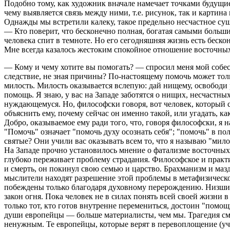
Подобно тому, как художник вначале намечает точками будущие
чему выявляется связь между ними, т.е. рисунок, так и карти
Однажды мы встретили калеку, такое предельно несчастное сущ
— Кто поверит, что бесконечно полная, богатая самыми больш
человека спит в темноте. Но его сегодняшняя жизнь есть беско
Мне всегда казалось жестоким спокойное отношение восточных
— Кому и чему хотите вы помогать? — спросил меня мой собес
следствие, не зная причины? По-настоящему помочь может толь
милость. Милость оказывается вслепую: дай нищему, освободи 
помощь. Я знаю, у вас на Западе заботятся о нищих, несчастны
нуждающемуся. Но, философски говоря, вот человек, который 
объяснить ему, почему сейчас он именно такой, или угадать, ка
Добро, оказываемое ему ради того, что, говоря философски, я 
"Помочь" означает "помочь духу осознать себя"; "помочь" в по
святые? Они учили вас оказывать всем то, что я называю "мило
На Западе прочно установилось мнение о фатализме восточных л
глубоко переживает проблему страдания. Философское и практи
и смерть, он покинул свою семью и царство. Брахманизм и мазд
мыслители находят разрешение этой проблемы в метафизической
побеждены только благодаря духовному перерождению. Низшие
закон огня. Пока человек не в силах понять всей своей жизни 
только тот, кто готов внутренне перемениться, достоин "помо
души европейцы — больше материалисты, чем мы. Трагедия смер
ненужным. Те европейцы, которые верят в перевоплощение (учен