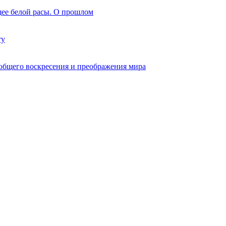
щее белой расы. О прошлом
ту
еобщего воскресения и преображения мира