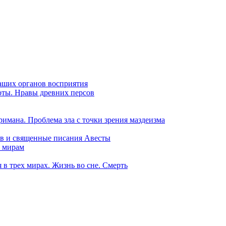
наших органов восприятия
тоты. Нравы древних персов
имана. Проблема зла с точки зрения маздеизма
ов и священные писания Авесты
м мирам
 в трех мирах. Жизнь во сне. Смерть