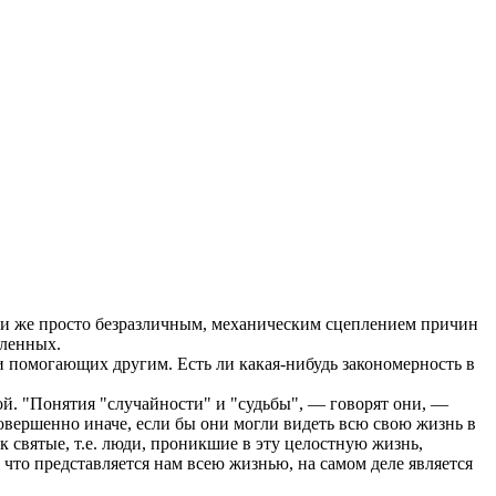
или же просто безразличным, механическим сцеплением причин
вленных.
и помогающих другим. Есть ли какая-нибудь закономерность в
й. "Понятия "случайности" и "судьбы", — говорят они, —
овершенно иначе, если бы они могли видеть всю свою жизнь в
 святые, т.е. люди, проникшие в эту целостную жизнь,
то представляется нам всею жизнью, на самом деле является