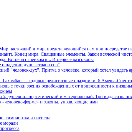
я. Мир настоящий и мир, представляющийся нам при посредстве 
ошиант). Конец мира. Священные элементы. Закон всяческой чис
да. Встреча с шейком к... И первые разговоры
 о падении душ. "страна сна"
й "человек-дух". Притча о человеке, который хотел увидеть ар
а". Гахамбар — годовые религиозные праздники. 6 Амеша-Спент
Жизнь с точки зрения освобожденных от привязанности к низши
божием
ный, душевно-энергетический и материальный. Три вида сознания
в «человеке-форме» и законы, управляющие ими
е, гимнастика и гигиена
ие морали
прогресса