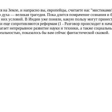
ся на Земле, и напрасно вы, европейцы, считаете нас "мистика
 духа — великая трагедия. Пока длится помрачение сознания и б
 них условий. В Индии уже поняли, какую пользу могут принест
и еще сопротивляются реформам (1 - Разговор происходит в нача
гает непрерывное развитие науки и техники, а также социальн
еальностью, показалось бы вам сейчас фантастической сказкой.