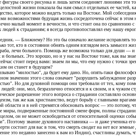
 фигуры своего рисунка и лишь затем соединяет линиями эти то
на целостной жизни показала бы нам смысл отдельных ее частей,
ество, которое можно видеть только на Востоке. Мой собеседник
ими возможностями будущая жизнь сосредоточена сейчас в этом 
нечно малый момент в вечности, и что стоит она по сравнению с
 людей к страданиям; я всегда противопоставлял ему нашу евро
едник. — Ближнему? Но это бы означало желание исправлять то,
ко тот, кто в состоянии обнять одним взглядом весь замысел ж
раба, лечи больного. Помощь же возможна только для души — и 
х и больных. Это хорошо, но и у нас на Востоке тоже, как вы зн
сейчас стоит перед вами: знаем ли мы, что ему нужно с точки 
ким он станет в будущем?
называю "милостью", да будет ему дано. Но, опять-таки философ
лном значении этого слова означает "разрушить заблуждение раз
стью". Но для духовной помощи они требовали от тех, кому помог
юдей: они, мол, безразлично относятся и к своим, и к чужим стр
ческое разрешение этого вопроса о страдании составляло основн
еизм, так же как христианство, ведут борьбу с главными врагам
 области и в ней стремятся обосновать вопрос — это потому, ч
 миры, подверженные постоянной смене форм, полны страдания
в целом, он не может освободиться от относительной оценки собы
щи". Поэтому звание духовного наставника — и даже ученика ег
ти состоит для вас в том, что смерть сводит на нет все земны
ие это недавно занесено к вам из Индии), счастливы думать, что