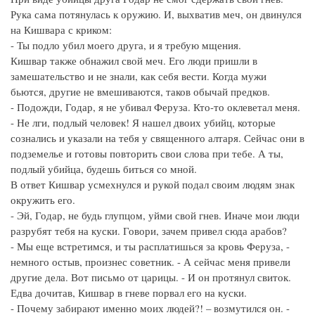
Рука сама потянулась к оружию. И, выхватив меч, он двинулся
на Кишвара с криком:
- Ты подло убил моего друга, и я требую мщения.
Кишвар также обнажил свой меч. Его люди пришли в
замешательство и не знали, как себя вести. Когда мужи
бьются, другие не вмешиваются, таков обычай предков.
- Подожди, Годар, я не убивал Феруза. Кто-то оклеветал меня.
- Не лги, подлый человек! Я нашел двоих убийц, которые
сознались и указали на тебя у священного алтаря. Сейчас они в
подземелье и готовы повторить свои слова при тебе. А ты,
подлый убийца, будешь биться со мной.
В ответ Кишвар усмехнулся и рукой подал своим людям знак
окружить его.
- Эй, Годар, не будь глупцом, уйми свой гнев. Иначе мои люди
разрубят тебя на куски. Говори, зачем привел сюда арабов?
- Мы еще встретимся, и ты расплатишься за кровь Феруза, -
немного остыв, произнес советник. - А сейчас меня привели
другие дела. Вот письмо от царицы. - И он протянул свиток.
Едва дочитав, Кишвар в гневе порвал его на куски.
- Почему забирают именно моих людей?! – возмутился он. -