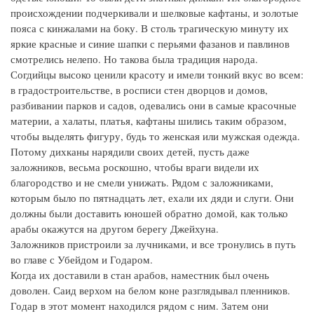
происхождении подчеркивали и шелковые кафтаны, и золотые
пояса с кинжалами на боку. В столь трагическую минуту их
яркие красные и синие шапки с перьями фазанов и павлинов
смотрелись нелепо. Но такова была традиция народа.
Согдийцы высоко ценили красоту и имели тонкий вкус во всем:
в градостроительстве, в росписи стен дворцов и домов,
разбивании парков и садов, одевались они в самые красочные
материи, а халаты, платья, кафтаны шились таким образом,
чтобы выделять фигуру, будь то женская или мужская одежда.
Потому дихканы нарядили своих детей, пусть даже
заложников, весьма роскошно, чтобы враги видели их
благородство и не смели унижать. Рядом с заложниками,
которым было по пятнадцать лет, ехали их дяди и слуги. Они
должны были доставить юношей обратно домой, как только
арабы окажутся на другом берегу Джейхуна.
Заложников пристроили за лучниками, и все тронулись в путь
во главе с Убейдом и Годаром.
Когда их доставили в стан арабов, наместник был очень
доволен. Саид верхом на белом коне разглядывал пленников.
Годар в этот момент находился рядом с ним. Затем они