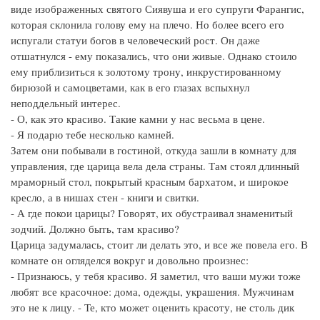
виде изображенных святого Сиявуша и его супруги Фарангис,
которая склонила голову ему на плечо. Но более всего его
испугали статуи богов в человеческий рост. Он даже
отшатнулся - ему показались, что они живые. Однако стоило
ему приблизиться к золотому трону, инкрустированному
бирюзой и самоцветами, как в его глазах вспыхнул
неподдельный интерес.
- О, как это красиво. Такие камни у нас весьма в цене.
- Я подарю тебе несколько камней.
Затем они побывали в гостиной, откуда зашли в комнату для
управления, где царица вела дела страны. Там стоял длинный
мраморный стол, покрытый красным бархатом, и широкое
кресло, а в нишах стен - книги и свитки.
- А где покои царицы? Говорят, их обустраивал знаменитый
зодчий. Должно быть, там красиво?
Царица задумалась, стоит ли делать это, и все же повела его. В
комнате он огляделся вокруг и довольно произнес:
- Признаюсь, у тебя красиво. Я заметил, что ваши мужи тоже
любят все красочное: дома, одежды, украшения. Мужчинам
это не к лицу. - Те, кто может оценить красоту, не столь дик