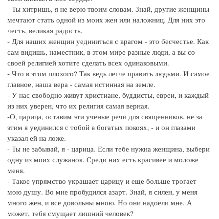
- Ты хитришь, я не верю твоим словам. Знай, другие женщины
мечтают стать одной из моих жен или наложниц. Для них это
честь, великая радость.
- Для наших женщин уединиться с врагом - это бесчестье. Как
сам видишь, наместник, в этом мире разные люди, а вы со
своей религией хотите сделать всех одинаковыми.
- Что в этом плохого? Так ведь легче править людьми. И самое
главное, наша вера - самая истинная на земле.
- У нас свободно живут христиане, буддисты, евреи, и каждый
из них уверен, что их религия самая верная.
-О, царица, оставим эти ученые речи для священников, не за
этим я уединился с тобой в богатых покоях, - и он глазами
указал ей на ложе.
- Ты не забывай, я - царица. Если тебе нужна женщина, выбери
одну из моих служанок. Среди них есть красивее и моложе
меня.
- Такое упрямство украшает царицу и еще больше трогает
мою душу. Во мне пробудился азарт. Знай, я силен, у меня
много жен, и все довольны мною. Но они надоели мне. А
может, тебя смущает лишний человек?