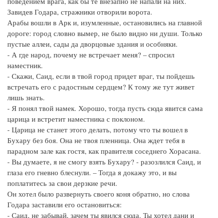
поведением врага, как бы те внезапно не напали на них.
Завидев Годара, стражники отворили ворота.
Арабы вошли в Арк и, изумленные, остановились на главной
дороге: город словно вымер, не было видно ни души. Только
пустые аллеи, сады да дворцовые здания и особняки.
- А где народ, почему не встречает меня? – спросил
наместник.
- Скажи, Саид, если в твой город придет враг, ты пойдешь
встречать его с радостным сердцем? К тому же тут живет
лишь знать.
- Я понял твой намек. Хорошо, тогда пусть сюда явится сама
царица и встретит наместника с поклоном.
- Царица не станет этого делать, потому что ты вошел в
Бухару без боя. Она не твоя пленница. Она ждет тебя в
парадном зале как гостя, как правителя соседнего Хорасана.
- Вы думаете, я не смогу взять Бухару? - разозлился Саид, и
глаза его гневно блеснули. – Тогда я докажу это, и вы
поплатитесь за свои дерзкие речи.
Он хотел было развернуть своего коня обратно, но слова
Годара заставили его остановиться:
- Саид, не забывай, зачем ты явился сюда. Ты хотел дани и