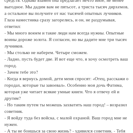
средств. Однако взамен она предлагает нечто иное, не менее
выгодное. Мы дадим вам не пятьсот, а триста тысяч дирхемов,
а остальное вы получите от нас тысячей опытных лучников.
Глаза наместника сразу загорелись, и он, не раздумывая,
ответил:
- Мы много воюем и такие люди нам всегда нужны. Опытные
воины дороже золота. Я согласен, но вы дадите мне три тысяч
лучников.
- Мы столько не наберем. Четыре сможем.
- Ладно, пусть будет две. И вот еще что, я хочу осмотреть ваш
город.
- Зачем тебе это?
- Когда я вернусь домой, дети меня спросят: «Отец, расскажи о
городах, которые ты завоевал». Особенно моя дочь Фатима,
которая уже читает всякие умные книги. Что я отвечу ей и
другим?
- Но таким путем ты можешь захватить наш город! – возразил
советник.
- Я войду туда без войска, с малой охраной. Ваш город мне не
нужен.
- А ты не боишься за свою жизнь? - удивился советник. - Тебя