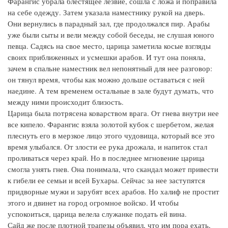
Фарангис убрала блестящее лезвие, сошла с ложа и поправила
на себе одежду. Затем указала наместнику рукой на дверь.
Они вернулись в парадный зал, где продолжался пир. Арабы
уже были сыты и вели между собой беседы, не слушая юного
певца. Садясь на свое место, царица заметила косые взгляды
своих приближенных и усмешки арабов. И тут она поняла,
зачем в спальне наместник вел непонятный для нее разговор:
он тянул время, чтобы как можно дольше оставаться с ней
наедине. А тем временем остальные в зале будут думать, что
между ними происходит близость.
Царица была потрясена коварством врага. От гнева внутри нее
все кипело. Фарангис взяла золотой кубок с шербетом, желая
плеснуть его в мерзкое лицо этого чудовища, который все это
время улыбался. От злости ее рука дрожала, и напиток стал
проливаться через край. Но в последнее мгновение царица
смогла унять гнев. Она понимала, что скандал может привести
к гибели ее семьи и всей Бухары. Сейчас за нее заступятся
придворные мужи и зарубят всех арабов. Но халиф не простит
этого и двинет на город огромное войско. И чтобы
успокоиться, царица велела служанке подать ей вина.
Сайд же после плотной трапезы объявил, что им пора ехать,