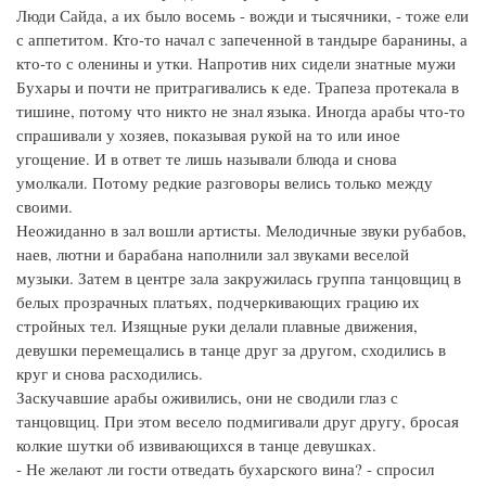
Люди Сайда, а их было восемь - вожди и тысячники, - тоже ели
с аппетитом. Кто-то начал с запеченной в тандыре баранины, а
кто-то с оленины и утки. Напротив них сидели знатные мужи
Бухары и почти не притрагивались к еде. Трапеза протекала в
тишине, потому что никто не знал языка. Иногда арабы что-то
спрашивали у хозяев, показывая рукой на то или иное
угощение. И в ответ те лишь называли блюда и снова
умолкали. Потому редкие разговоры велись только между
своими.
Неожиданно в зал вошли артисты. Мелодичные звуки рубабов,
наев, лютни и барабана наполнили зал звуками веселой
музыки. Затем в центре зала закружилась группа танцовщиц в
белых прозрачных платьях, подчеркивающих грацию их
стройных тел. Изящные руки делали плавные движения,
девушки перемещались в танце друг за другом, сходились в
круг и снова расходились.
Заскучавшие арабы оживились, они не сводили глаз с
танцовщиц. При этом весело подмигивали друг другу, бросая
колкие шутки об извивающихся в танце девушках.
- Не желают ли гости отведать бухарского вина? - спросил