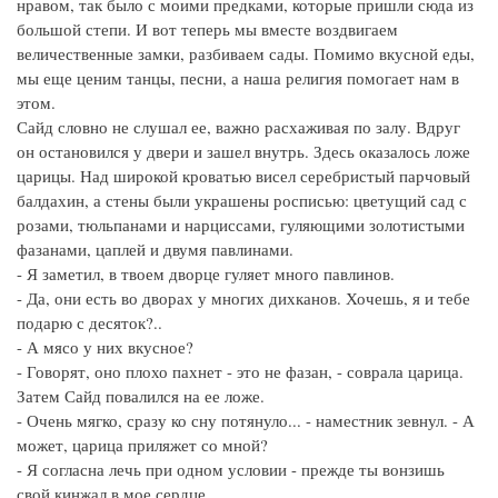
нравом, так было с моими предками, которые пришли сюда из
большой степи. И вот теперь мы вместе воздвигаем
величественные замки, разбиваем сады. Помимо вкусной еды,
мы еще ценим танцы, песни, а наша религия помогает нам в
этом.
Сайд словно не слушал ее, важно расхаживая по залу. Вдруг
он остановился у двери и зашел внутрь. Здесь оказалось ложе
царицы. Над широкой кроватью висел серебристый парчовый
балдахин, а стены были украшены росписью: цветущий сад с
розами, тюльпанами и нарциссами, гуляющими золотистыми
фазанами, цаплей и двумя павлинами.
- Я заметил, в твоем дворце гуляет много павлинов.
- Да, они есть во дворах у многих дихканов. Хочешь, я и тебе
подарю с десяток?..
- А мясо у них вкусное?
- Говорят, оно плохо пахнет - это не фазан, - соврала царица.
Затем Сайд повалился на ее ложе.
- Очень мягко, сразу ко сну потянуло... - наместник зевнул. - А
может, царица приляжет со мной?
- Я согласна лечь при одном условии - прежде ты вонзишь
свой кинжал в мое сердце.