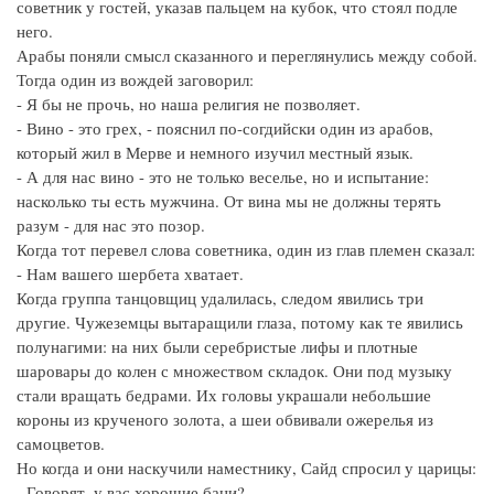
советник у гостей, указав пальцем на кубок, что стоял подле
него.
Арабы поняли смысл сказанного и переглянулись между собой.
Тогда один из вождей заговорил:
- Я бы не прочь, но наша религия не позволяет.
- Вино - это грех, - пояснил по-согдийски один из арабов,
который жил в Мерве и немного изучил местный язык.
- А для нас вино - это не только веселье, но и испытание:
насколько ты есть мужчина. От вина мы не должны терять
разум - для нас это позор.
Когда тот перевел слова советника, один из глав племен сказал:
- Нам вашего шербета хватает.
Когда группа танцовщиц удалилась, следом явились три
другие. Чужеземцы вытаращили глаза, потому как те явились
полунагими: на них были серебристые лифы и плотные
шаровары до колен с множеством складок. Они под музыку
стали вращать бедрами. Их головы украшали небольшие
короны из крученого золота, а шеи обвивали ожерелья из
самоцветов.
Но когда и они наскучили наместнику, Сайд спросил у царицы:
- Говорят, у вас хорошие бани?