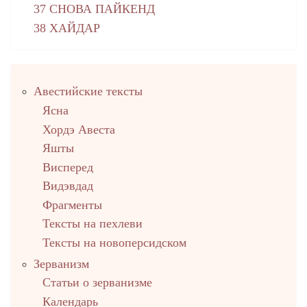
37 СНОВА ПАЙКЕНД
38 ХАЙДАР
Правый
Авестийские тексты
столбец
Ясна
Хордэ Авеста
Яшты
Висперед
Видэвдад
Фрагменты
Тексты на пехлеви
Тексты на новоперсидском
Зерванизм
Статьи о зерванизме
Календарь