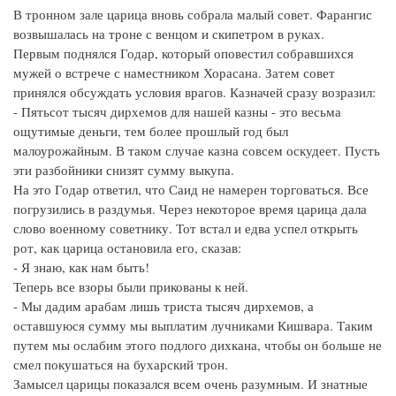
В тронном зале царица вновь собрала малый совет. Фарангис
возвышалась на троне с венцом и скипетром в руках.
Первым поднялся Годар, который оповестил собравшихся
мужей о встрече с наместником Хорасана. Затем совет
принялся обсуждать условия врагов. Казначей сразу возразил:
- Пятьсот тысяч дирхемов для нашей казны - это весьма
ощутимые деньги, тем более прошлый год был
малоурожайным. В таком случае казна совсем оскудеет. Пусть
эти разбойники снизят сумму выкупа.
На это Годар ответил, что Саид не намерен торговаться. Все
погрузились в раздумья. Через некоторое время царица дала
слово военному советнику. Тот встал и едва успел открыть
рот, как царица остановила его, сказав:
- Я знаю, как нам быть!
Теперь все взоры были прикованы к ней.
- Мы дадим арабам лишь триста тысяч дирхемов, а
оставшуюся сумму мы выплатим лучниками Кишвара. Таким
путем мы ослабим этого подлого дихкана, чтобы он больше не
смел покушаться на бухарский трон.
Замысел царицы показался всем очень разумным. И знатные