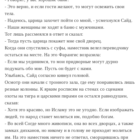
- Это верно, и если гости желают, то могут освежить свои
тела.
- Надеюсь, царица захочет пойти со мной, - усмехнулся Сайд.
- Наши женщины не ходят в баню с мужчинами.
Тот лишь рассмеялся в ответ и сказал:
- Тогда пусть царица покажет мне свой дворец.
Когда они спустились с суфы, наместник велел переводчику
остаться на месте. На это Фарангис возразила:
- Если мы уединимся, то мои придворные могут дурно
подумать обо мне. Пусть он будет с нами.
Улыбаясь, Сайд согласно кивнул головой.
Осмотр они начали с тронного зала, где ему понравились лишь
резные колонны. К ярким росписям на стенах со сценами
охоты на тигра и царскими пирами он остался равнодушен,
сказав:
- Хотя это красиво, но Исламу это не угодно. Если изображать
людей, то народ станет молиться им, подобно богам.
- Во всей Согде много живописи, она во всех дворцах, а также
замках дихканов, но никому и в голову не приходит молиться
им. На это наместник ничего не ответил, сморщившись при