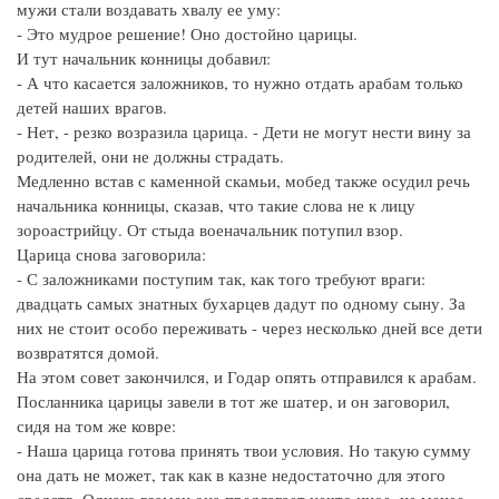
мужи стали воздавать хвалу ее уму:
- Это мудрое решение! Оно достойно царицы.
И тут начальник конницы добавил:
- А что касается заложников, то нужно отдать арабам только
детей наших врагов.
- Нет, - резко возразила царица. - Дети не могут нести вину за
родителей, они не должны страдать.
Медленно встав с каменной скамьи, мобед также осудил речь
начальника конницы, сказав, что такие слова не к лицу
зороастрийцу. От стыда военачальник потупил взор.
Царица снова заговорила:
- С заложниками поступим так, как того требуют враги:
двадцать самых знатных бухарцев дадут по одному сыну. За
них не стоит особо переживать - через несколько дней все дети
возвратятся домой.
На этом совет закончился, и Годар опять отправился к арабам.
Посланника царицы завели в тот же шатер, и он заговорил,
сидя на том же ковре:
- Наша царица готова принять твои условия. Но такую сумму
она дать не может, так как в казне недостаточно для этого