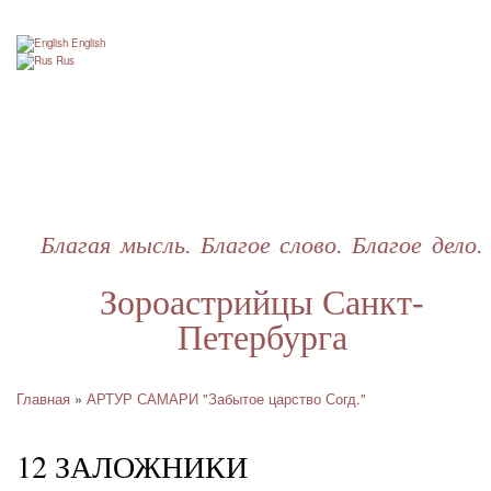
Перейти
к
English
основному
Rus
содержанию
Благая мысль. Благое слово. Благое дело.
Зороастрийцы Санкт-
Петербурга
Главная
АРТУР САМАРИ "Забытое царство Согд."
Строка
навигации
12 ЗАЛОЖНИКИ