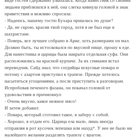
людьми приблизился к ней, она слегка кивнула головой в знак
приветствия и вежливо спросила:
- Надеюсь, нашему гостю Бухара пришлась по душе?
- Да, не скрою, красив твой город, хотя я не был еще в
шахристане.
- Поверь, все лучшее собрано в Арке, хоть размерами он мал.
Должно быть, ты истосковался по вкусной пище, прошу к еде.
Для наместника и царицы была накрыта отдельная суфа. Они
расположились на красной курпаче. За их спинами встал
переводчик. Сайд знал, что согдийцы искусные повара и
потому с азартом приступил к трапезе. Прежде хотелось
насытиться угощениями, а после приступить к разговорам.
Испробовав печеного фазана, он покачал головой от
удовольствия и причмокнул:
- Очень вкусно, какое нежное мясо!
И затем добавил:
- Повара, который сготовил такое, я заберу с собой.
- Хорошо, я отдам его. Царица ела мало, лишь иногда
отправляя в рот кусочек лепешки или нахуд*. У нее не было ни
малейшего желания разделять трапезу с врагом.