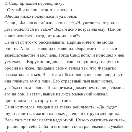
И Сайд приказал переводчику:
- Ступай и поешь, ведь ты голоден.
Юноша низко поклонился и удалился.
Сердце Фарангис забилось сильнее: «Неужели это отродье
дэва осмелится на такое? Ведь я ясно возразила ему. Или он
хочет испытать твердость моих слов?»
Сайд стал что-то рассказывать. Царица ничего не могла
понять. А он все говорил и говорил. Фарангис оказалась в
замешательстве и молчала. Тогда Сайд встал и подошел к ней,
усмехаясь. Вдруг он поднял ее, словно пушинку, на руки и
бросил на ложе, придавив своим телом так, что Фарангис
начала задыхаться. В ее глазах было лишь отвращение, и тут
она плюнула ему в лицо. Его страстный пыл вмиг исчез,
улыбка сошла с лица. Тогда резким движением царица свалила
его на бок, а затем, вынув из лифа маленький кинжал,
приставила его к горлу наместника.
Сайд испугался, увидев в ее глазах решимость. «Да, будет
глупо лишиться жизни на ложе, да еще и от руки женщины.
Весь халифат посмеется надо мной. Нужно смягчить ее гнев»,
- решил про себя Сайд, и его лицо снова расплылось в улыбке.