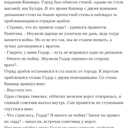
владения Кишвара. Город был обнесен стеной, однако не столь
высокой, как Бухара. В это время Кишвар с двумя важными
дихканами стоял на башне крепостной стены и наблюдал за
приближающимся отрядом арабов.
- Странно, что их привело сюда? - удивился правитель
Рамитана. - Неужели царица не уплатила им дань, ведь тогда
начнется война. Но если это так, мы не станем воевать, а
лучше договоримся с врагом.
- Глядите, с ними Годар, - чуть не вскрикнул один из дихканов.
- Ничего не пойму. Неужели Годар перешел на сторону
врага?..
Отряд арабов остановился в ста шагах от города. К воротам
приблизился только Годар с двумя помощниками. Со стены
Кишвар крикнул вниз:
- Впустите его.
Одна створка тяжелых, оббитых железом ворот отворилась, и
главный советник въехал внутрь. Сам правитель по ступенькам
спустился вниз.
- Что стряслось, Годар? Я ничего не пойму! Зачем ты привел
их сюда? – начал он, встречая советника у ворот.
При виде убийцы друга Годар не смог сдержать свой гнев.