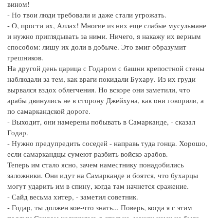
вином!
- Но твои люди требовали и даже стали угрожать.
- О, прости их, Аллах! Многие из них еще слабые мусульмане
и нужно приглядывать за ними. Ничего, я накажу их верным
способом: лишу их доли в добыче. Это вмиг образумит
грешников.
На другой день царица с Годаром с башни крепостной стены
наблюдали за тем, как враги покидали Бухару. Из их груди
вырвался вздох облегчения. Но вскоре они заметили, что
арабы двинулись не в сторону Джейхуна, как они говорили, а
по самаркандской дороге.
- Выходит, они намерены побывать в Самарканде, - сказал
Годар.
- Нужно предупредить соседей - направь туда гонца. Хорошо,
если самаркандцы сумеют разбить войско арабов.
Теперь им стало ясно, зачем наместнику понадобились
заложники. Они идут на Самарканде и боятся, что бухарцы
могут ударить им в спину, когда там начнется сражение.
- Сайд весьма хитер, - заметил советник.
- Годар, ты должен кое-что знать... Поверь, когда я с этим
подлым Саидом уединилась в спальне, между нами не было