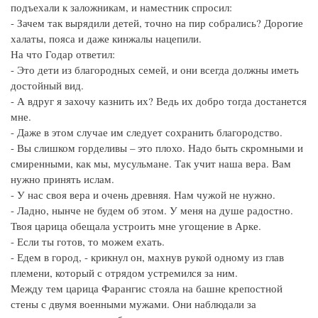
подъехали к заложникам, и наместник спросил:
- Зачем так вырядили детей, точно на пир собрались? Дорогие
халаты, пояса и даже кинжалы нацепили.
На что Годар ответил:
- Это дети из благородных семей, и они всегда должны иметь
достойный вид.
- А вдруг я захочу казнить их? Ведь их добро тогда достанется
мне.
- Даже в этом случае им следует сохранить благородство.
- Вы слишком горделивы – это плохо. Надо быть скромными и
смиренными, как мы, мусульмане. Так учит наша вера. Вам
нужно принять ислам.
- У нас своя вера и очень древняя. Нам чужой не нужно.
- Ладно, нынче не будем об этом. У меня на душе радостно.
Твоя царица обещала устроить мне угощение в Арке.
- Если ты готов, то можем ехать.
- Едем в город, - крикнул он, махнув рукой одному из глав
племени, который с отрядом устремился за ним.
Между тем царица Фарангис стояла на башне крепостной
стены с двумя военными мужами. Они наблюдали за