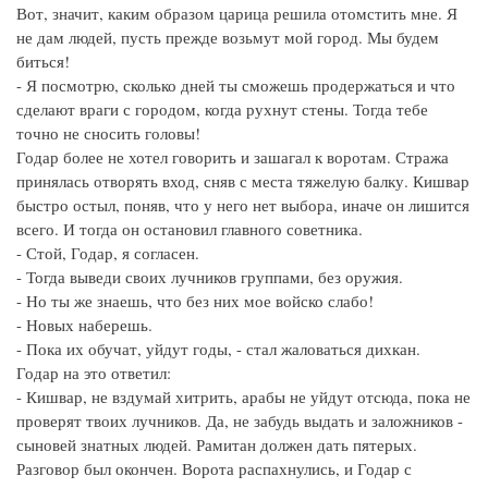
Вот, значит, каким образом царица решила отомстить мне. Я
не дам людей, пусть прежде возьмут мой город. Мы будем
биться!
- Я посмотрю, сколько дней ты сможешь продержаться и что
сделают враги с городом, когда рухнут стены. Тогда тебе
точно не сносить головы!
Годар более не хотел говорить и зашагал к воротам. Стража
принялась отворять вход, сняв с места тяжелую балку. Кишвар
быстро остыл, поняв, что у него нет выбора, иначе он лишится
всего. И тогда он остановил главного советника.
- Стой, Годар, я согласен.
- Тогда выведи своих лучников группами, без оружия.
- Но ты же знаешь, что без них мое войско слабо!
- Новых наберешь.
- Пока их обучат, уйдут годы, - стал жаловаться дихкан.
Годар на это ответил:
- Кишвар, не вздумай хитрить, арабы не уйдут отсюда, пока не
проверят твоих лучников. Да, не забудь выдать и заложников -
сыновей знатных людей. Рамитан должен дать пятерых.
Разговор был окончен. Ворота распахнулись, и Годар с