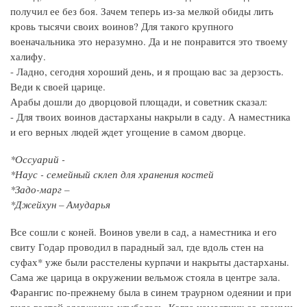
получил ее без боя. Зачем теперь из-за мелкой обиды лить
кровь тысячи своих воинов? Для такого крупного
военачальника это неразумно. Да и не понравится это твоему
халифу.
- Ладно, сегодня хороший день, и я прощаю вас за дерзость.
Веди к своей царице.
Арабы дошли до дворцовой площади, и советник сказал:
- Для твоих воинов дастарханы накрыли в саду. А наместника
и его верных людей ждет угощение в самом дворце.
*Оссуарий -
*Наус - семейный склеп для хранения костей
*Задо-марг –
*Джейхун – Амударья
Все сошли с коней. Воинов увели в сад, а наместника и его
свиту Годар проводил в парадный зал, где вдоль стен на
суфах* уже были расстелены курпачи и накрыты дастарханы.
Сама же царица в окружении вельмож стояла в центре зала.
Фарангис по-прежнему была в синем траурном одеянии и при
виде гостей сдержанно улыбалась. Когда наместник со своими