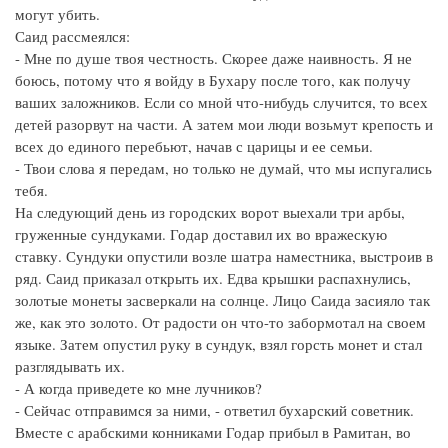
могут убить.
Саид рассмеялся:
- Мне по душе твоя честность. Скорее даже наивность. Я не
боюсь, потому что я войду в Бухару после того, как получу
ваших заложников. Если со мной что-нибудь случится, то всех
детей разорвут на части. А затем мои люди возьмут крепость и
всех до единого перебьют, начав с царицы и ее семьи.
- Твои слова я передам, но только не думай, что мы испугались
тебя.
На следующий день из городских ворот выехали три арбы,
груженные сундуками. Годар доставил их во вражескую
ставку. Сундуки опустили возле шатра наместника, выстроив в
ряд. Саид приказал открыть их. Едва крышки распахнулись,
золотые монеты засверкали на солнце. Лицо Саида засияло так
же, как это золото. От радости он что-то забормотал на своем
языке. Затем опустил руку в сундук, взял горсть монет и стал
разглядывать их.
- А когда приведете ко мне лучников?
- Сейчас отправимся за ними, - ответил бухарский советник.
Вместе с арабскими конниками Годар прибыл в Рамитан, во