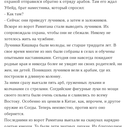
охраной отправился обратно к отряду арабов. Там его ждал
Убейд, брат наместника, который спросил:
- Как там?
- Сейчас они приведут лучников, а затем и заложников.
Вскоре из ворот Рамитана стали выводить лучников. Их
сопровождала охрана, чтобы они не сбежали. Никому не
хотелось жить на чужбине.
Лучники Кишвара были молоды, не старше тридцати лет. В
свое время многие из них были собраны в селах и обучены
опытными наставниками. Сегодня они навсегда покидают
родные края и никогда более не увидят ни своих родителей, ни
жен, ни детей. Поникших лучников вели к арабам, где их
построили в длинную колонну.
За ними сразу выехали пять арб, груженных луками и
колчанами со стрелами. Согдийские фигурные луки по мощи
своего полета были очень сильны и славились по всему
Востоку. Особенно их ценили в Китае, как, впрочем, и другое
оружие из Согды. Теперь неизвестно, против кого оно
обернется.
Последними из ворот Рамитана выехали на скакунах нарядно
одетые юноши. То были дети знатных дихкан. Их благородное