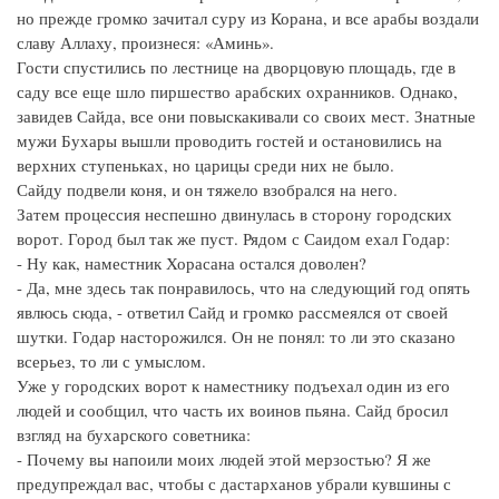
но прежде громко зачитал суру из Корана, и все арабы воздали
славу Аллаху, произнеся: «Аминь».
Гости спустились по лестнице на дворцовую площадь, где в
саду все еще шло пиршество арабских охранников. Однако,
завидев Сайда, все они повыскакивали со своих мест. Знатные
мужи Бухары вышли проводить гостей и остановились на
верхних ступеньках, но царицы среди них не было.
Сайду подвели коня, и он тяжело взобрался на него.
Затем процессия неспешно двинулась в сторону городских
ворот. Город был так же пуст. Рядом с Саидом ехал Годар:
- Ну как, наместник Хорасана остался доволен?
- Да, мне здесь так понравилось, что на следующий год опять
явлюсь сюда, - ответил Сайд и громко рассмеялся от своей
шутки. Годар насторожился. Он не понял: то ли это сказано
всерьез, то ли с умыслом.
Уже у городских ворот к наместнику подъехал один из его
людей и сообщил, что часть их воинов пьяна. Сайд бросил
взгляд на бухарского советника:
- Почему вы напоили моих людей этой мерзостью? Я же
предупреждал вас, чтобы с дастарханов убрали кувшины с