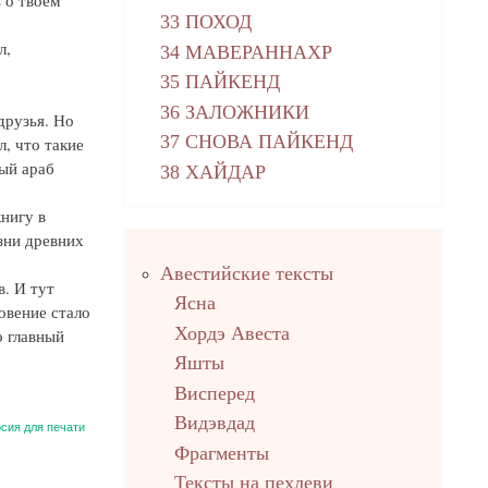
 о твоем
33 ПОХОД
л,
34 МАВЕРАННАХР
35 ПАЙКЕНД
36 ЗАЛОЖНИКИ
друзья. Но
37 СНОВА ПАЙКЕНД
л, что такие
ый араб
38 ХАЙДАР
нигу в
зни древних
Правый
Авестийские тексты
столбец
. И тут
Ясна
овение стало
Хордэ Авеста
о главный
Яшты
Висперед
Видэвдад
сия для печати
Фрагменты
Тексты на пехлеви