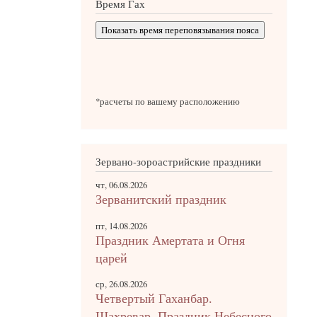
Время Гах
Показать время переповязывания пояса
*расчеты по вашему расположению
Зервано-зороастрийские праздники
чт, 06.08.2026
Зерванитский праздник
пт, 14.08.2026
Праздник Амертата и Огня
царей
ср, 26.08.2026
Четвертый Гаханбар.
Шахревар. Праздник Небесного