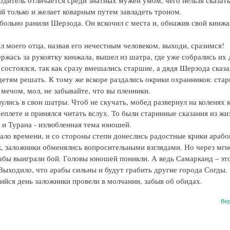
родитель отличается среди знатных мужей умом, чего нельзя сказать
ый только и желает коварным путем завладеть троном.
 больно ранили Шерзода. Он вскочил с места и, обнажив свой кинжа
л моего отца, назвав его нечестным человеком, выходи, сразимся!
ржась за рукоятку кинжала, вышел из шатра, где уже собрались их 
состоялся, так как сразу вмешались старшие, а дядя Шерзода сказа
детям решать. К тому же вскоре раздались окрики охранников: стар
 мечом, мол, не забывайте, что вы пленники.
лись в свои шатры. Чтоб не скучать, мобед развернул на коленях к
еплете и принялся читать вслух. То были старинные сказания из жи
 и Турана - излюбленная тема юношей.
ло времени, и со стороны степи донеслись радостные крики арабов
, заложники обменялись вопросительными взглядами. Но через мгн
рабы выиграли бой. Головы юношей поникли. А ведь Самарканд – эт
 Выходило, что арабы сильны и будут грабить другие города Согды.
ийся день заложники провели в молчании, забыв об обидах.
Вер