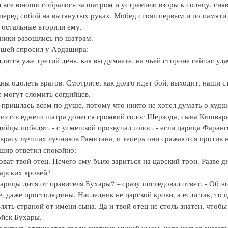
 все юноши собрались за шатром и устремили взоры к солнцу, сня
 перед собой на вытянутых руках. Мобед стоял первым и по памяти
а остальные вторили ему.
ники разошлись по шатрам.
шей спросил у Ардашира:
лится уже третий день, как вы думаете, на чьей стороне сейчас удач
ны одолеть врагов. Смотрите, как долго идет бой, выходит, наши с
е могут сломить согдийцев.
 пришлась всем по душе, потому что никто не хотел думать о худш
из соседнего шатра донесся громкий голос Шерзода, сына Кишвара
дийцы победят, - с усмешкой прозвучал голос, - если царица Фаранг
 врагу лучших лучников Рамитана, и теперь они сражаются против
шир ответил спокойно:
оват твой отец. Нечего ему было зариться на царский трон. Разве д
арских кровей?
царицы дитя от правителя Бухары? – сразу последовал ответ. - Об э
, даже простолюдины. Наследник не царской крови, а если так, то 
ять страной от имени сына. Да и твой отец не столь знатен, чтобы
ойск Бухары.