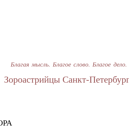
Перейти
к
основному
содержанию
Благая мысль. Благое слово. Благое дело.
Зороастрийцы Санкт-Петербур
ОРА