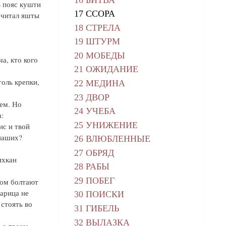
в пояс кушти
17 ССОРА
 читал яшты
18 СТРЕЛА
19 ШТУРМ
20 МОБЕДЫ
а, кто кого
21 ОЖИДАНИЕ
толь крепки,
22 МЕДИНА
23 ДВОР
ем. Но
24 УЧЕБА
:
25 УНИЖЕНИЕ
ис и твой
 наших?
26 ВЛЮБЛЕННЫЕ
27 ОБРЯД
ихкан
28 РАБЫ
29 ПОБЕГ
том болтают
царица не
30 ПОИСКИ
 стоять во
31 ГИБЕЛЬ
32 ВЫЛАЗКА