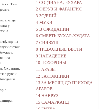
1 СОГДИАНА, БУХАРА
ойска. Там
2 ФЕРУЗ И ФАРАНГИС
десять
3 ЗОДЧИЙ
анов, отцы
4 МУКИ
сына у
5 В ОЖИДАНИИ
ти, а
6 СМЕРТЬ БУХАР-ХУДАТА.
возбуждены
7 СИЯВУШ
звуки битвы:
8 ТРЕВОЖНЫЕ ВЕСТИ
беждает.
9 НАПАДЕНИЕ
ия шла
10 ПОХОРОНЫ
л
лм. Охранник
11 АРАБЫ
азал рукой
12 ЗАЛОЖНИКИ
блюдал за
13 ЗА МЕСЯЦ ДО ПРИХОДА
АРАБОВ
ор с
14 НАВРУЗ
рдашира,
15 САМАРКАНД
16 БИТВА