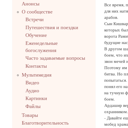
Анонсы
Все время, 
для них натя
О сообществе
арабов.
Встречи
Сын Кишвара
Путешествия и поездки
которых был
Обучение
ворота Рами
будущие нас
Еженедельные
В другом ша
богослужения
боем, что их
Часто задаваемые вопросы
звон мечей 
Контакты
Поэтому им 
битва. Но п
Мультимедия
попытаться.
Видео
понял его на
Аудио
на тучную ф
Картинки
боем.
Ардашир вер
Файлы
охранником.
Товары
- Давайте е
Благотворительность
мобед храма