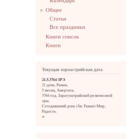
Календарь
Общее
Статьи
Все праздники
Книги список
Книги
Текущая зороастрийская дата
21.5.3764 ЗРЭ
21 день, Раман,
5 месяц, Амертата,
3764 год, Заратуштрийской религиозной
эры.
Сегодняшний день (Ав. Раман) Мир,
Радость.
*