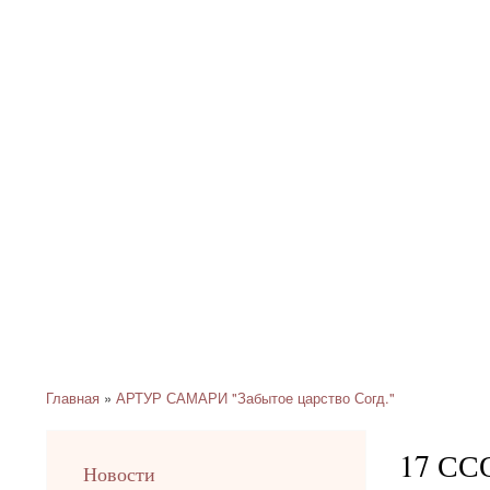
Главная
АРТУР САМАРИ "Забытое царство Согд."
Строка
навигации
17 СС
left
Новости
up