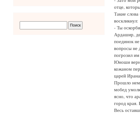
- Зато мой 
отце, котор
Такие слова
воскликнул:
- Ты оскорби
Ардашир, де
поединок не 
вопросы не 
погрозил им
Юноши верну
кожаном пер
царей Ирана
Прошло нема
мобед умолк
ясно, что а
город края.
Весь оставш