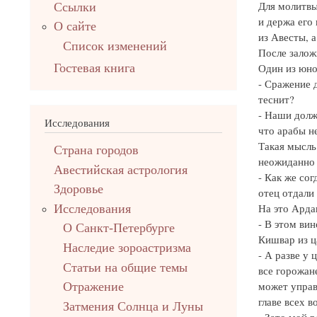
Для молитвы
Ссылки
и держа его
О сайте
из Авесты, 
Список изменений
После залож
Гостевая книга
Один из юно
- Сражение д
теснит?
- Наши долж
Исследования
что арабы н
Такая мысль
Страна городов
неожиданно 
Авестийская астрология
- Как же сог
Здоровье
отец отдали
На это Арда
Исследования
- В этом вин
О Санкт-Петербурге
Кишвар из ц
Наследие зороастризма
- А разве у 
Cтатьи на общие темы
все горожане
может управл
Отражение
главе всех в
Затмения Солнца и Луны