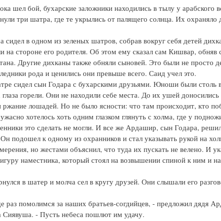
пока шел бой, бухарские заложники находились в тылу у арабского в
нули три шатра, где те укрылись от палящего солнца. Их охраняло 
 сидел в одном из зеленых шатров, собрав вокруг себя детей дихк
и на стороне его родителя. Об этом ему сказал сам Кишвар, обняв 
тана. Другие дихканы также обняли сыновей. Это были не просто де
ледники рода и ценились они превыше всего. Саид учел это.
тре сидел сын Годара с бухарскими друзьями. Юноши были столь 
 глаза горели. Они не находили себе места. До их ушей доносились 
и ржание лошадей. Но не было ясности: что там происходит, кто по
ужасно хотелось хоть одним глазком глянуть с холма, где у поднож
ленники это сделать не могли. И все же Ардашир, сын Годара, реши
 Он подошел к одному из охранников и стал указывать рукой на хо
мерения, но жестами объяснил, что туда их пускать не велено. И ук
игуру наместника, который стоял на возвышении спиной к ним и на
нулся в шатер и молча сел в кругу друзей. Они слышали его разгов
ще раз помолимся за наших братьев-согдийцев, - предложил дядя А
 Сиявуша. - Пусть небеса пошлют им удачу.