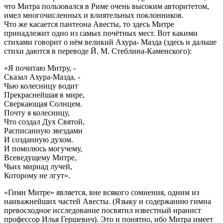
что Митра пользовался в Риме очень высоким авторитетом,
имел многочисленных и влиятельных поклонников.
Что же касается пантеона Авесты, то здесь Митре
принадлежит одно из самых почётных мест. Вот какими
стихами говорит о нём великий Ахура- Мазда (здесь и дальше
стихи даются в переводе Й. М. Стеблина-Каменского):
«Я почитаю Митру, -
Сказал Ахура-Мазда, -
Чью колесницу водит
Прекраснейшая в мире,
Сверкающая Солнцем.
Почту я колесницу,
Что создал Дух Святой,
Расписанную звездами
И созданную духом.
И помолюсь могучему,
Всеведущему Митре,
Чьих мириад лучей,
Которому не лгут».
«Гимн Митре» является, вне всякого сомнения, одним из
наиважнейших частей Авесты. (Языку и содержанию гимна
превосходное исследование посвятил известный иранист
профессор Илья Гершевич). Это и понятно, ибо Митра имеет