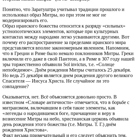
Понятно, что Заратуштра учитывал традиции прошлого и
использовал образ Митры, но при этом не мог не
модернизировать его.
Образ иранского божества относится к разряду «сильных»
устнопоэтических элементов, которые при культурных
контактах между народами легко усваиваются другими. Вот
почему его распространение за пределами иранского мира
представляется вполне закономерным явлением. Напомним,
что в Греции и Риме было немало поклонников Митры. Греки
включили его даже в свой Пантеон, а в Риме в 307 году нашей
эры торжественно объявили Sol invictus, т.е. «Солнце
непобедимое». Днём рождения Митры считалось 25 декабря.
Но ведь 25 декабря является днем рождения другого великого
Спасителя — Иисуса Христа. Не случайное ли это
совпадение?
Оказывается, нет. Всё объясняется довольно просто. В
известном «Словаре античности» отмечается, что в борьбе с
митраизмом, включавшим в себя такие элементы, как
«легенды о народившемся боге, причащение и веру в
вознесение Митры на небо, христианская церковь объявила
день рождения этого божества (т.е. Митры. Т. Г.) днём
рождения Христова».
Факт весьма примечательный и его следует объяснить тем,