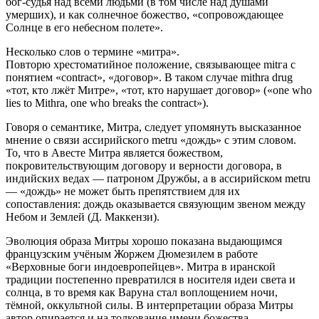
бог-судья над всеми людьми (в том числе над душами
умерших), и как солнечное божество, «сопровождающее
Солнце в его небесном полете».
Несколько слов о термине «митра».
Повторю хрестоматийное положение, связывающее mitга с
понятием «contract», «договор». В таком случае mithra drug
«тот, кто лжёт Митре», «тот, кто нарушает договор» («one who
lies to Mithra, one who breaks the contract»).
Говоря о семантике, Митра, следует упомянуть высказанное
мнение о связи ассирийского metru «дождь» с этим словом.
То, что в Авесте Митра является божеством,
покровительствующим договору и верности договора, в
индийских ведах — патроном Дружбы, а в ассирийском metru
— «дождь» не может быть препятствием для их
сопоставления: дождь оказывается связующим звеном между
Небом и Землей (Д. Маккензи).
Эволюция образа Митры хорошо показана выдающимся
французским учёным Жоржем Дюмезилем в работе
«Верховные боги индоевропейцев». Митра в иранской
традиции постепенно превратился в носителя идеи света и
солнца, в то время как Варуна стал воплощением ночи,
тёмной, оккультной силы. В интерпретации образа Митры
автор опирается и на толкование имени божества,