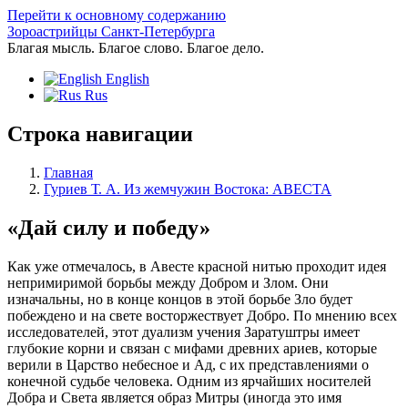
Перейти к основному содержанию
Зороастрийцы Санкт-Петербурга
Благая мысль. Благое слово. Благое дело.
English
Rus
Строка навигации
Главная
Гуриев Т. А. Из жемчужин Востока: АВЕСТА
«Дай силу и победу»
Как уже отмечалось, в Авесте красной нитью проходит идея
непримиримой борьбы между Добром и Злом. Они
изначальны, но в конце концов в этой борьбе Зло будет
побеждено и на свете восторжествует Добро. По мнению всех
исследователей, этот дуализм учения Заратуштры имеет
глубокие корни и связан с мифами древних ариев, которые
верили в Царство небесное и Ад, с их представлениями о
конечной судьбе человека. Одним из ярчайших носителей
Добра и Света является образ Митры (иногда это имя