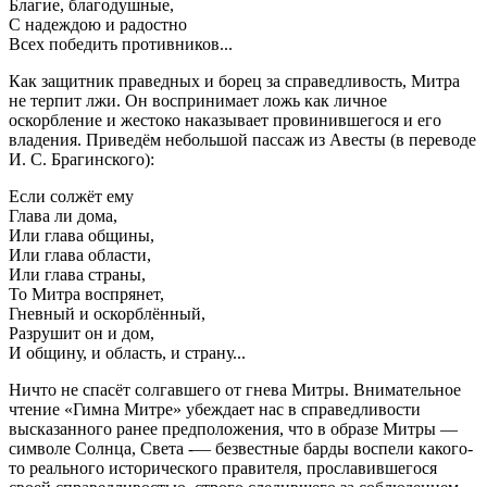
Благие, благодушные,
С надеждою и радостно
Всех победить противников...
Как защитник праведных и борец за справедливость, Митра
не терпит лжи. Он воспринимает ложь как личное
оскорбление и жестоко наказывает провинившегося и его
владения. Приведём небольшой пассаж из Авесты (в переводе
И. С. Брагинского):
Если солжёт ему
Глава ли дома,
Или глава общины,
Или глава области,
Или глава страны,
То Митра воспрянет,
Гневный и оскорблённый,
Разрушит он и дом,
И общину, и область, и страну...
Ничто не спасёт солгавшего от гнева Митры. Внимательное
чтение «Гимна Митре» убеждает нас в справедливости
высказанного ранее предположения, что в образе Митры —
символе Солнца, Света -— безвестные барды воспели какого-
то реального исторического правителя, прославившегося