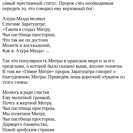
самый престижный статус. Пророк счёл необходимым
передать то, что говорил ему верховный бог:
Ахура-Мазда молвил
Спитаме Заратуштре:
«Таким я создал Митру,
Чьи пастбища просторны,
Что так же он достоин
Молитв и восхвалений,
Как я, Ахура-Мазда» ...
Так что популярность Митры в иранском мире и за его
пределами, о которой было сказано выше, вполне понятна.
В том же «Гимне Митре» пророк Заратуштра говорит о
благодеяниях Митры. Приведём лишь короткий отрывок из
этого гимна:
Молюсь я ради счастья
Ему молитвой громкой,
Почту я жертвой Митру,
Чьи пастбища просторны.
Мы почитаем Митру,
Чьи пастбища просторны,
Дарящего блаженство,
Покой арийским странам.