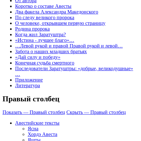
От автора
Коротко о составе Авесты
Два факела Александра Македонского
По следу великого пророка
О человеке, открывшем первую страницу
Родина пророка
Когда жил Заратуштра?
«Истина - лучшее благо»…
…Левой рукой и правой Правой рукой и левой…
Забота о наших младших братьях
«Дай силу и победу»
Конечная судьба смертного
Последователи Заратуштры: «добрые, великодушные»
…
Приложение
Литература
Правый столбец
Показать — Правый столбец
Скрыть — Правый столбец
Авестийские тексты
Ясна
Хордэ Авеста
Яшты