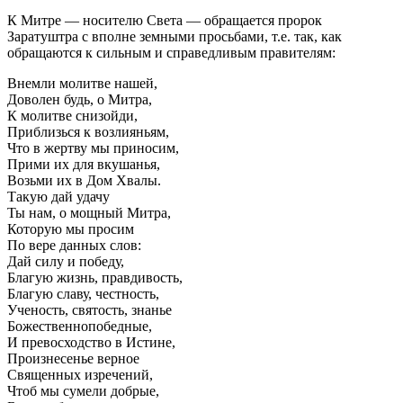
К Митре — носителю Света — обращается пророк
Заратуштра с вполне земными просьбами, т.е. так, как
обращаются к сильным и справедливым правителям:
Внемли молитве нашей,
Доволен будь, о Митра,
К молитве снизойди,
Приблизься к возлияньям,
Что в жертву мы приносим,
Прими их для вкушанья,
Возьми их в Дом Хвалы.
Такую дай удачу
Ты нам, о мощный Митра,
Которую мы просим
По вере данных слов:
Дай силу и победу,
Благую жизнь, правдивость,
Благую славу, честность,
Ученость, святость, знанье
Божественнопобедные,
И превосходство в Истине,
Произнесенье верное
Священных изречений,
Чтоб мы сумели добрые,