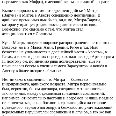
передается как Мифра), имеющий весьма солидный возраст.
Выше говорилось о том, что древнеиндийский Митра
(Варуна) и Митра в Авесте совершенно неотделимы. В
арийское время само имя было, видимо, Митра-Варуна,
которое у иранцев раздвоилось сравнительно поздно.
Возможно, это свя-зано с тем, что Митра стал
ассоциироваться с Солнцем.
Культ Митры получил широкое распространение не только на
Востоке, но и в Малой Азии, Греции, Риме и т.д. Имя
божества не упоминается в древнейшей части «Авесты», в
Гатах, а также в древних персидских надписях до Артаксеркса
II, поэтому он, по мнению ряда исследователей, ещё не
признавался богом в учении самого Заратуштры и вошёл в
Авесту в более поздних её частях.
Нет никакого сомнения, что Митра — божество
индоиранского, арийского возраста. Митра первоначально
был, вероятно, богом договора, следившим за верностью
заключённых между отдельными племенами соглашений,
например, относительно пастбищ и водоёмов, и лишь позднее
стал почитаться, и как бог-воин, сражающийся на стороне
праведного, верного договору, и безжалостно уничтожающий
вероломных нарушителей соглашений и лгунов, а так же как