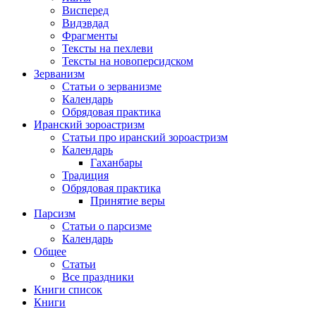
Висперед
Видэвдад
Фрагменты
Тексты на пехлеви
Тексты на новоперсидском
Зерванизм
Статьи о зерванизме
Календарь
Обрядовая практика
Иранский зороастризм
Статьи про иранский зороастризм
Календарь
Гаханбары
Традиция
Обрядовая практика
Принятие веры
Парсизм
Статьи о парсизме
Календарь
Общее
Статьи
Все праздники
Книги список
Книги