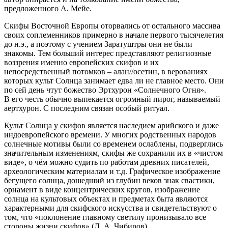
предложенного А. Мейе.
Скифы Восточной Европы оторвались от остального массива
своих соплеменников примерно в начале первого тысячелетия
до н.э., а поэтому с учением Заратуштры они не были
знакомы. Тем больший интерес представляют религиозные
воззрения именно европейских скифов и их
непосредственный потомков – алан//осетин, в верованиях
которых культ Солнца занимает едва ли не главное место. Они
по сей день чтут божество Эртхурон «Солнечного Огня».
В его честь обычно выпекается огромный пирог, называемый
аертхурон. С последним связан особый ритуал.
Культ Солнца у скифов является наследием арийского и даже
индоевропейского времени. У многих родственных народов
солнечные мотивы были со временем ослаблены, подверглись
значительным изменениям, скифы же сохранили их в «чистом
виде», о чём можно судить по работам древних писателей,
археологическим материалам и т.д. Графическое изображение
бегущего солнца, дошедший из глубин веков знак свастики,
орнамент в виде концентрических кругов, изображение
солнца на культовых объектах и предметах быта являются
характерными для скифского искусства и свидетельствуют о
том, что «поклонение главному светилу пронизывало все
стороны жизни скифов» (Л. А. Чибиров).