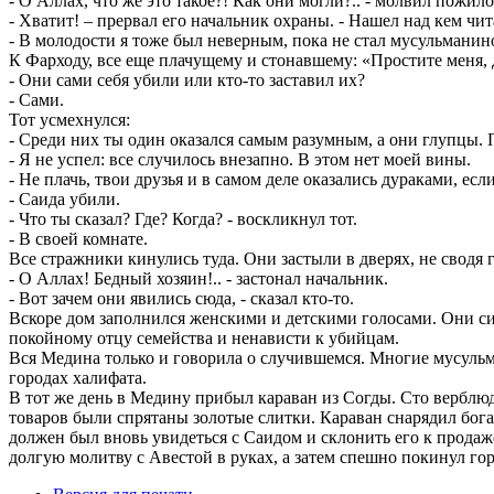
- О Аллах, что же это такое?! Как они могли?.. - молвил пожил
- Хватит! – прервал его начальник охраны. - Нашел над кем чит
- В молодости я тоже был неверным, пока не стал мусульманин
К Фарходу, все еще плачущему и стонавшему: «Простите меня, д
- Они сами себя убили или кто-то заставил их?
- Сами.
Тот усмехнулся:
- Среди них ты один оказался самым разумным, а они глупцы. 
- Я не успел: все случилось внезапно. В этом нет моей вины.
- Не плачь, твои друзья и в самом деле оказались дураками, есл
- Саида убили.
- Что ты сказал? Где? Когда? - воскликнул тот.
- В своей комнате.
Все стражники кинулись туда. Они застыли в дверях, не сводя г
- О Аллах! Бедный хозяин!.. - застонал начальник.
- Вот зачем они явились сюда, - сказал кто-то.
Вскоре дом заполнился женскими и детскими голосами. Они си
покойному отцу семейства и ненависти к убийцам.
Вся Медина только и говорила о случившемся. Многие мусульма
городах халифата.
В тот же день в Медину прибыл караван из Согды. Сто верблю
товаров были спрятаны золотые слитки. Караван снарядил бога
должен был вновь увидеться с Саидом и склонить его к прода
долгую молитву с Авестой в руках, а затем спешно покинул гор