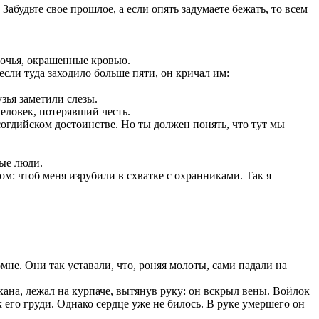
! Забудьте свое прошлое, а если опять задумаете бежать, то всем
лочья, окрашенные кровью.
если туда заходило больше пяти, он кричал им:
узья заметили слезы.
человек, потерявший честь.
согдийском достоинстве. Но ты должен понять, что тут мы
ные люди.
ном: чтоб меня изрубили в схватке с охранниками. Так я
не. Они так уставали, что, роняя молоты, сами падали на
ана, лежал на курпаче, вытянув руку: он вскрыл вены. Войлок
его груди. Однако сердце уже не билось. В руке умершего он