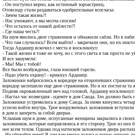
- Он поступил верно, как истинный зороастриец.
Отовсюду стали раздаваться одобрительные возгласы:
- Зачем такая жизнь?!
- Нас унижают, а мы молча сносим!
- Что осталось от нашей доблести?!
- Где наша честь?!
На шум явились двое стражников и обнажили сабли. Но в наби
- Что там случилось? Всем выйти! - закричали они, но их никто
Тогда Ардашер вскочил с места и воскликнул:
- Такой жизни я тоже не хочу, но с этого света я так просто н
И все зашумели:
- Мы! Мы с тобой!
Все были возбуждены, глаза юношей горели.
- Надо убить охрану! - крикнул Ардашер.
Заложники набросились в коридоре на оторопевших стражников
коридор заспешили еще двое стражников. Но и их постигла та ж
Подняв окровавленный меч над головой, Ардашер воскликнул:
- Настал час возмездия - идемте в дом Саида. Зло должно быть
Заложники устремились к дому Саида. За ними кинулись четыре
успели войти внутрь. Трое вооруженных заложников вступили 
в дом и запереть за собой дверьи.
Услышав шум в доме, испуганные женщины закрылись в своих ко
заложников, которые направлялись в его сторону. Трое из них 
нее всем телом. Однако под натиском заложников дверь распахн
- Не убивайте меня! Я дам вам много золота и тотчас отпущу д