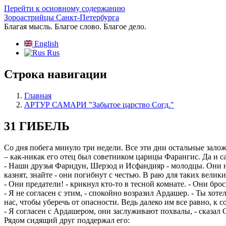
Перейти к основному содержанию
Зороастрийцы Санкт-Петербурга
Благая мысль. Благое слово. Благое дело.
English
Rus
Строка навигации
Главная
АРТУР САМАРИ "Забытое царство Согд."
31 ГИБЕЛЬ
Со дня побега минуло три недели. Все эти дни остальные зало
– как-никак его отец был советником царицы Фарангис. Да и 
- Наши друзья Фаридун, Шерзод и Исфандияр - молодцы. Они не
казнят, знайте - они погибнут с честью. В раю для таких вели
- Они предатели! - крикнул кто-то в тесной комнате. - Они брос
- Я не согласен с этим, - спокойно возразил Ардашер. - Ты хо
нас, чтобы уберечь от опасности. Ведь далеко им все равно, к 
- Я согласен с Ардашером, они заслуживают похвалы, - сказал 
Рядом сидящий друг поддержал его: