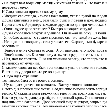
- Не будет вам воды еще месяц! - закричал хозяин. - Это наказан
перережу горло.
И Саид зашагал прочь к своему дому.
- Уведите его отсюда, - сказал начальник, указав рукой на Арда
Друзья кинулись к нему, развязали руки и повели в дом, подд
Перед сном к Ардашеру заходили друзья по два-три человека. З
- Опять худое дело затеваете? Быстро выходите оттуда!
Друзья собрались вокруг Ардашера. Он лежал на боку. От боли с
- Я люблю жизнь, - с трудом произнес он, - но такой не хочу. Б
- Не надо так говорить, - стал утешать его Фарход, сын бухар
бессильны.
- Теперь нам не сбежать отсюда. Это я виноват, что побег сорва
- Твоей вины нет. Кто мог подумать, что среди нас есть измен
- Нет, нам не сбежать. Они так усилили охрану, что теперь это
избавлюсь от мучений.
С такими словами все были согласны и уныло повесили головы
Внезапно у двери кто-то резко крикнул:
- Сюда идет охранник.
Тот явился быстро и грозно произнес:
- Ну-ка, расходитесь по комнатам. Вас тут много скопилось.
С того дня прошел еще месяц. Согдийские юноши опять вернули
землю. С каждым днем заложники теряли интерес к жизни, так 
Как-то утром Ардашера разбудил страшный крик. Он вскочил с 
под ним стал багровым. Двое юношей сидели рядом, закрыв рук
заметил кусочек стекла. Тем временем вся комната заполнилас