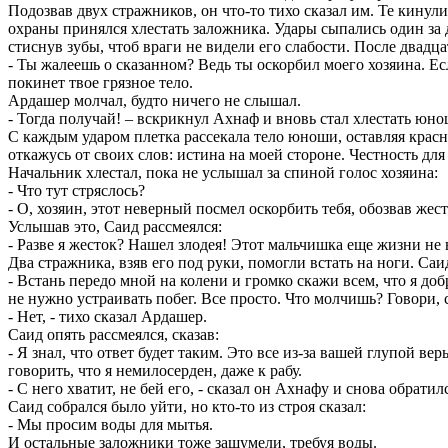
Подозвав двух стражников, он что-то тихо сказал им. Те кинул
охраны принялся хлестать заложника. Удары сыпались один за 
стиснув зубы, чтоб враги не видели его слабости. После двадц
- Ты жалеешь о сказанном? Ведь ты оскорбил моего хозяина. Есл
покинет твое грязное тело.
Ардашер молчал, будто ничего не слышал.
- Тогда получай! – вскрикнул Ахнаф и вновь стал хлестать юно
С каждым ударом плетка рассекала тело юноши, оставляя красн
откажусь от своих слов: истина на моей стороне. Честность для
Начальник хлестал, пока не услышал за спиной голос хозяина:
- Что тут стряслось?
- О, хозяин, этот неверный посмел оскорбить тебя, обозвав жес
Услышав это, Саид рассмеялся:
- Разве я жесток? Нашел злодея! Этот мальчишка еще жизни не 
Два стражника, взяв его под руки, помогли встать на ноги. Са
- Встань передо мной на колени и громко скажи всем, что я доб
не нужно устраивать побег. Все просто. Что молчишь? Говори,
- Нет, - тихо сказал Ардашер.
Саид опять рассмеялся, сказав:
- Я знал, что ответ будет таким. Это все из-за вашей глупой в
говорить, что я немилосерден, даже к рабу.
- С него хватит, не бей его, - сказал он Ахнафу и снова обрати
Саид собрался было уйти, но кто-то из строя сказал:
- Мы просим воды для мытья.
И остальные заложники тоже зашумели, требуя воды.