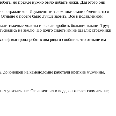
побега, но прежде нужно было добыть ножи. Для этого они
ьника стражников. Изумленные заложники стали обмениваться
. Отныне о побеге было лучше забыть. Все в подавленном
здали тяжелые молоты и велели дробить большие камни. Труд
пускались на землю. Но долго сидеть им не давали: стражники
 Ахнаф выстроил ребят в два ряда и сообщил, что отныне им
ось, до юношей на каменоломне работали крепкие мужчины,
лает унизить нас. Ограничивая в воде, он желает сломить нас,