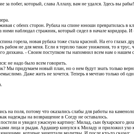
ие за побег, который, слава Аллаху, вам не удался. Здесь вы рабы
шера.
ерживая с обеих сторон. Рубаха на спине юноши превратилась в к
а ними наблюдал стражник, который сидел в начале коридора. И 
пина горела, новая рубаха тоже стала красной. На его глазах др
ыть рабом не для меня. Если я терплю такие унижения, то я трус, 
ского дихкана. - Своим поступком ты напомнил всем нам о нашем 
лся: не надо было всем говорить.
ник? Мы придумаем новый план, но о нем будут знать только вер
 немыслимо. Даже жить не хочется. Теперь я мечтаю только об од
.
сь на поля, потому что оказались слабы для работы на каменолом
как надежды на возвращение в Согду не оставалось.
постели и увидел ужасную картину: Милад, сын бухарского дихк
ами лица и рыдая. Ардашер кинулся к Миладу и приложил ухо к 
ь юношами, которые зашептали молитвы. И после кто-то сказал: