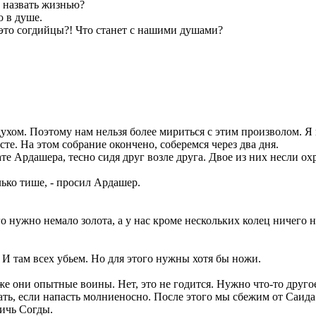
о назвать жизнью?
о в душе.
 это согдийцы?! Что станет с нашими душами?
духом. Поэтому нам нельзя более мириться с этим произволом. 
те. На этом собрание окончено, соберемся через два дня.
е Ардашера, тесно сидя друг возле друга. Двое из них несли охр
олько тише, - просил Ардашер.
ого нужно немало золота, а у нас кроме нескольких колец ничего 
е. И там всех убьем. Но для этого нужны хотя бы ножи.
е они опытные воины. Нет, это не годится. Нужно что-то другое
лать, если напасть молниеносно. После этого мы сбежим от Саид
тичь Согды.