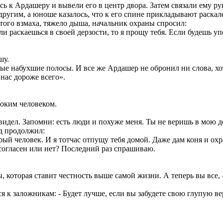
ись к Ардашеру и вывели его в центр двора. Затем связали ему р
другим, а юноше казалось, что к его спине прикладывают раска
атого взмаха, тяжело дыша, начальник охраны спросил:
и раскаешься в своей дерзости, то я прощу тебя. Если будешь упо
шу.
ые набухшие полосы. И все же Ардашер не обронил ни слова, хот
 нас дороже всего».
токим человеком.
видел. Запомни: есть люди и похуже меня. Ты не веришь в мою до
ид продолжил:
рый человек. И я тотчас отпущу тебя домой. Даже дам коня и охр
 согласен или нет? Последний раз спрашиваю.
еры, которая ставит честность выше самой жизни. А теперь вы все
лся к заложникам: - Будет лучше, если вы забудете свою глупую ве