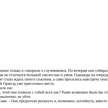
жники только и говорили о случившемся. По вечерам они собира
сам он отличался большой смелостью и умом. Однажды на очеред
 стали ждать своего спасения, а сами бросились навстречу опас
кий Ормузд уже приготовил место.
или нас.
тел, чтоб они позвали с собой всех нас? Разве возможно было б
сожалению, не уйти.
Саме. - Они предпочли рискнуть и, возможно, погибнуть, вместо