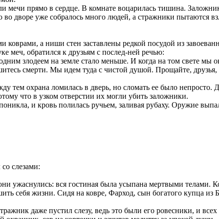
ли мечи прямо в сердце. В комнате воцарилась тишина. Заложник
то во дворе уже собралось много людей, а стражники пытаются взл
ими коврами, а ниши стен заставлены редкой посудой из завоева
е меч, обратился к друзьям с послед-ней речью:
 одним злодеем на земле стало меньше. И когда на том свете мы 
шитесь смерти. Мы идем туда с чистой душой. Прощайте, друзья,
жду тем охрана ломилась в дверь, но сломать ее было непросто. 
отому что в узком отверстии их могли убить заложники.
поникла, и кровь полилась ручьем, заливая рубаху. Оружие выпа
со слезами:
они ужаснулись: вся гостиная была усыпана мертвыми телами. Ко
ть себя жизни. Сидя на ковре, Фарход, сын богатого купца из Б
ажник даже пустил слезу, ведь это были его ровесники, и всех 