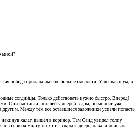
со мной?
ькая победа придала им еще больше смелости. Услышав шум, в
ородные согдийцы. Только действовать нужно быстро. Вперед!
ами. Они настигли юношей у дверей в дом, но многие уже
а другим. Между тем все оставшиеся заложники успели попасть
 накинув халат, вышел в коридор. Там Саид увидел толпу
ав в свою комнату, он хотел закрыть дверь, навалившись на