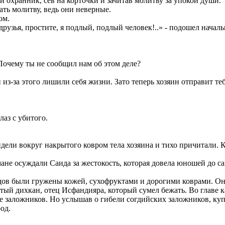
ой охранник, сев на корточки и зачитав молитву за упокой души.
ать молитву, ведь они неверные.
ом.
рузья, простите, я подлый, подлый человек!..» - подошел начал
Почему ты не сообщил нам об этом деле?
и из-за этого лишили себя жизни. Зато теперь хозяин отправит те
лаз с убитого.
дели вокруг накрытого ковром тела хозяина и тихо причитали. 
не осуждали Саида за жестокость, которая довела юношей до са
дов были гружены кожей, сухофруктами и дорогими коврами. Они 
тый дихкан, отец Исфандияра, который сумел бежать. Во главе к
же заложников. Но услышав о гибели согдийских заложников, ку
од.