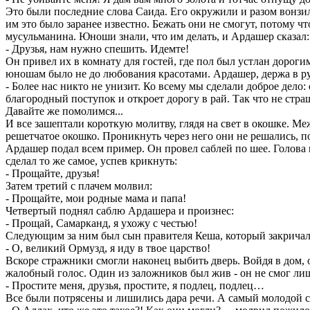
Это были последние слова Саида. Его окружили и разом вонзи
им это было заранее известно. Бежать они не смогут, потому ч
мусульманина. Юноши знали, что им делать, и Ардашер сказал:
- Друзья, нам нужно спешить. Идемте!
Он привел их в комнату для гостей, где пол был устлан дорог
юношам было не до любования красотами. Ардашер, держа в рук
- Более нас никто не унизит. Ко всему мы сделали доброе дело:
благородный поступок и откроет дорогу в рай. Так что не стра
Давайте же помолимся...
И все зашептали короткую молитву, глядя на свет в окошке. Ме
решетчатое окошко. Проникнуть через него они не решались, п
Ардашер подал всем пример. Он провел саблей по шее. Голова 
сделал то же самое, успев крикнуть:
- Прощайте, друзья!
Затем третий с плачем молвил:
- Прощайте, мои родные мама и папа!
Четвертый поднял саблю Ардашера и произнес:
- Прощай, Самарканд, я ухожу с честью!
Следующим за ним был сын правителя Кеша, который закричал 
- О, великий Ормузд, я иду в твое царство!
Вскоре стражники смогли наконец выбить дверь. Войдя в дом, 
жалобный голос. Один из заложников был жив - он не смог лиши
- Простите меня, друзья, простите, я подлец, подлец…
Все были потрясены и лишились дара речи. А самый молодой стр