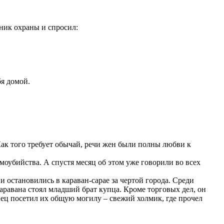
ьник охраны и спросил:
бя домой.
Как того требует обычай, речи жен были полны любви к
моубийства. А спустя месяц об этом уже говорили во всех
остановились в караван-сарае за чертой города. Среди
аравана стоял младший брат купца. Кроме торговых дел, он
пец посетил их общую могилу – свежий холмик, где прочел