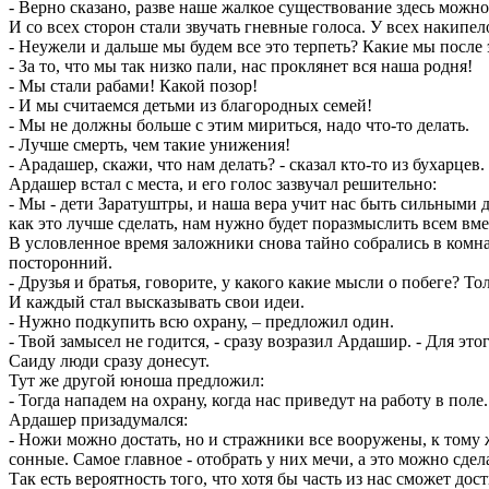
- Верно сказано, разве наше жалкое существование здесь можн
И со всех сторон стали звучать гневные голоса. У всех накипел
- Неужели и дальше мы будем все это терпеть? Какие мы после
- За то, что мы так низко пали, нас проклянет вся наша родня!
- Мы стали рабами! Какой позор!
- И мы считаемся детьми из благородных семей!
- Мы не должны больше с этим мириться, надо что-то делать.
- Лучше смерть, чем такие унижения!
- Арадашер, скажи, что нам делать? - сказал кто-то из бухарцев.
Ардашер встал с места, и его голос зазвучал решительно:
- Мы - дети Заратуштры, и наша вера учит нас быть сильными 
как это лучше сделать, нам нужно будет поразмыслить всем вмес
В условленное время заложники снова тайно собрались в комнат
посторонний.
- Друзья и братья, говорите, у какого какие мысли о побеге? Т
И каждый стал высказывать свои идеи.
- Нужно подкупить всю охрану, – предложил один.
- Твой замысел не годится, - сразу возразил Ардашир. - Для эт
Саиду люди сразу донесут.
Тут же другой юноша предложил:
- Тогда нападем на охрану, когда нас приведут на работу в пол
Ардашер призадумался:
- Ножи можно достать, но и стражники все вооружены, к тому ж
сонные. Самое главное - отобрать у них мечи, а это можно сде
Так есть вероятность того, что хотя бы часть из нас сможет дос