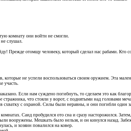
тую комнату они войти не смогли.
 не слушал.
е уйду! Прежде отомщу человеку, который сделал нас рабами. Кто 
, которые не успели воспользоваться своим оружием. Эта мален
е участь.
 наказано. Если нам суждено погибнуть, то сделаем это как благ
 стражника, что стояли у ворот, с поднятыми над головами меч
в схватку с охраной. Силы были неравны, и они погибли один з
мнатах. Саид пробудился ото сна и сразу насторожился. Затем,
были вооружены. Мешкать было нельзя, и он кинулся назад. Забеж
улась, и хозяин повалился на ковер.
омой.