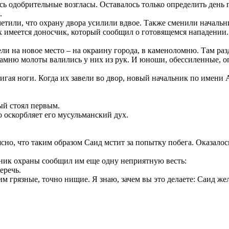
сь одобрительные возгласы. Оставалось только определить день 
.
аметили, что охрану двора усилили вдвое. Также сменили начал
них имеется доносчик, который сообщил о готовящемся нападении
ели на новое место – на окраину города, в каменоломню. Там ра
камню молоты валились у них из рук. И юноши, обессиленные, о
вигая ноги. Когда их завели во двор, новый начальник по имени
ый стоял первым.
о оскорбляет его мусульманский дух.
ясно, что таким образом Саид мстит за попытку побега. Оказал
ьник охраны сообщил им еще одну неприятную весть:
еречь.
им грязные, точно нищие. Я знаю, зачем вы это делаете: Саид же
.