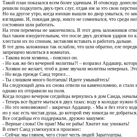
Такой план показался всем более удачным. И отовсюду донесли
решили подкупить двух-трех слуг, отдав им за это свои перстни
Но на другое утро, когда юноши вышли во двор умыться, то з
взглядами. И, покидая двор, никто не сомневался, что среди 
состоянии шли работать.
На этом перемены не закончились. В этот день заложников отв
был таким изнурительным, что после двух десятков ударов по 
хлестали их по спинам, заставляя вставать и работать дальше.
В тот день заложники так ослабли, что шли обратно, еле перед
запрещено молиться в комнатах.
- Такова воля хозяина, - пояснил он.
- Но как же без вечерней молитвы?! – возразил Ардашер, котор
- Хозяин не желает, чтоб в доме звучали молитвы неверных. Эт
- Но ведь прежде Саид терпел…
- Ты слишком много болтаешь! Идите умывайтесь!
На следующий день их снова отвели на каменоломню, и стало 
однако их отправили на поля.
Когда поздно вечером согдийцы вернулись в дом Саида, начал
- Теперь все будете мыться в двух тазах: воду в колодце нужно б
- Но это невозможно! - закричал Ардашер. - Мы и без этого ход
но у нас есть чистая душа, до которой ему никогда не добраться
Все согдийцы его поддержали, дружно зашумев:
- Верные слова! Он прав! Мы не рабы! Хватит нас унижать!
В ответ Саид усмехнулся и произнес:
- Сейчас мы глянем, чего стоит честь людей Заратуштры.