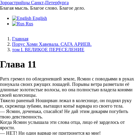
Перейти
Зороастрийцы Санкт-Петербурга
к
Благая мысль. Благое слово. Благое дело.
основному
English
содержанию
Rus
Главная
Порус Хоми Хавевала. САГА АРИЕВ.
Строка
том I. ВЕЛИКОЕ ПЕРЕСЕЛЕНИЕ
навигации
Глава 11
Ратх гремел по обледеневшей земле, Ясмин с поводьями в руках
понукала своих ржущих лошадей. Порывы ветра разметали её
длинные золотистые волосы, но она полностью владела конями
своей колесницы.
Тяжело раненый Ноширван лежал в колеснице, он поднял руку
и, скрежеща зубами, вытащил копьё варвара из своего тела.
— Ясмин, доченька, спасайся! Не дай этим дикарям погубить
твою девственность.
Когда Ясмин услышала эти слова отца, лицо её зарделось от
ярости.
— НЕТ! Ни один варвар не притронется ко мне!