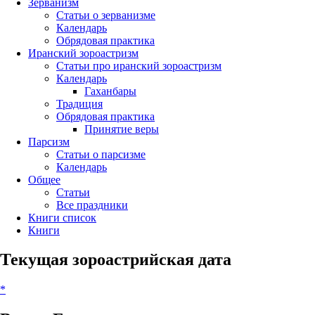
Зерванизм
Статьи о зерванизме
Календарь
Обрядовая практика
Иранский зороастризм
Статьи про иранский зороастризм
Календарь
Гаханбары
Традиция
Обрядовая практика
Принятие веры
Парсизм
Статьи о парсизме
Календарь
Общее
Статьи
Все праздники
Книги список
Книги
Текущая зороастрийская дата
*