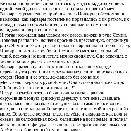
Её глаза наполнились новой отвагой, когда она, дотянувшись
одной рукой до пола колесницы, подняла отцовский меч.
Варвары стремительно приближались.Ноширван беспомощно
наблюдал, как варвары постепенно поравнялись с их ратхом, их
лошади ржали совсем близко, с горящими глазами они
вскидывали вверх свои мечи.
И тогда неожиданным ударом меч рассёк вожжи в руке Ясмин.
Поводья распались, лошади бросились врассыпную, опрокинув
ратх. Ясмин и её отец с силой были выброшены на твёрдый лёд.
Ноширван застонал от боли. Ясмин, не смотря на сильный
ушиб, всё-таки не выпустила меч из своих рук. Она вскочила с
земли и встала рядом с лежащим отцом.
Варвары развернули своих коней и поскакали туда, где
перевернулся ратх. Они подъезжали медленно, окружая со всех
сторон Ясмин и её отца, лежавшего без сознания.
Меч смело свернул в руке Ясмин. Она вспомнила слова отца:
“Действуй как истинная дочь ариев!”
Нескрываемой похотью были полны глаза варваров,
окруживших юную арийскую девушку в тот день, двадцать
шесть тысяч лет назад. Эта девушка была самой красивой из
всех, кого они когда-либо видели, поистине самой прекрасной в
мире. Её золотые волосы, глаза голубые и сияющие, как волны
океана; её белоснежная кожа, белейшая на всей земле, и полная
женственности фигура — были для них дразнящими алмазами.
А её вызов, брошенный им, очаровывал.