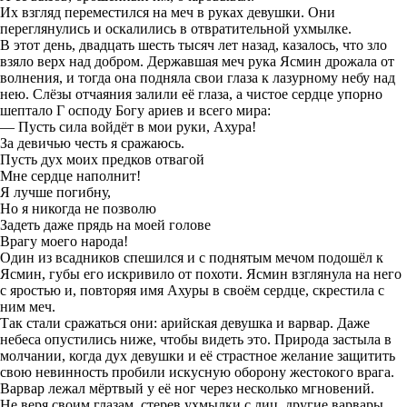
Их взгляд переместился на меч в руках девушки. Они
переглянулись и оскалились в отвратительной ухмылке.
В этот день, двадцать шесть тысяч лет назад, казалось, что зло
взяло верх над добром. Державшая меч рука Ясмин дрожала от
волнения, и тогда она подняла свои глаза к лазурному небу над
нею. Слёзы отчаяния залили её глаза, а чистое сердце упорно
шептало Г осподу Богу ариев и всего мира:
— Пусть сила войдёт в мои руки, Ахура!
За девичью честь я сражаюсь.
Пусть дух моих предков отвагой
Мне сердце наполнит!
Я лучше погибну,
Но я никогда не позволю
Задеть даже прядь на моей голове
Врагу моего народа!
Один из всадников спешился и с поднятым мечом подошёл к
Ясмин, губы его искривило от похоти. Ясмин взглянула на него
с яростью и, повторяя имя Ахуры в своём сердце, скрестила с
ним меч.
Так стали сражаться они: арийская девушка и варвар. Даже
небеса опустились ниже, чтобы видеть это. Природа застыла в
молчании, когда дух девушки и её страстное желание защитить
свою невинность пробили искусную оборону жестокого врага.
Варвар лежал мёртвый у её ног через несколько мгновений.
Не веря своим глазам, стерев ухмылки с лиц, другие варвары