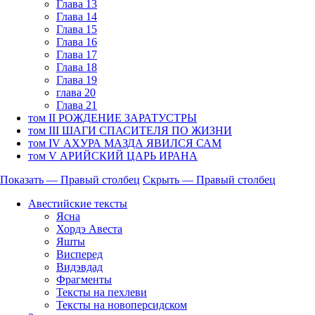
Глава 13
Глава 14
Глава 15
Глава 16
Глава 17
Глава 18
Глава 19
глава 20
Глава 21
том II РОЖДЕНИЕ ЗАРАТУСТРЫ
том III ШАГИ СПАСИТЕЛЯ ПО ЖИЗНИ
том IV АХУРА МАЗДА ЯВИЛСЯ САМ
том V АРИЙСКИЙ ЦАРЬ ИРАНА
Показать — Правый столбец
Скрыть — Правый столбец
Правый
Авестийские тексты
столбец
Ясна
Хордэ Авеста
Яшты
Висперед
Видэвдад
Фрагменты
Тексты на пехлеви
Тексты на новоперсидском