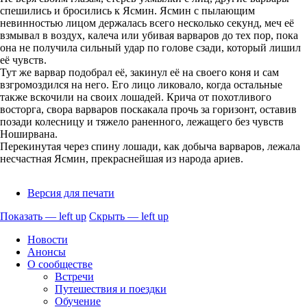
спешились и бросились к Ясмин. Ясмин с пылающим
невинностью лицом держалась всего несколько секунд, меч её
взмывал в воздух, калеча или убивая варваров до тех пор, пока
она не получила сильный удар по голове сзади, который лишил
её чувств.
Тут же варвар подобрал её, закинул её на своего коня и сам
взгромоздился на него. Его лицо ликовало, когда остальные
также вскочили на своих лошадей. Крича от похотливого
восторга, свора варваров поскакала прочь за горизонт, оставив
позади колесницу и тяжело раненного, лежащего без чувств
Ноширвана.
Перекинутая через спину лошади, как добыча варваров, лежала
несчастная Ясмин, прекраснейшая из народа ариев.
Версия для печати
Показать — left up
Скрыть — left up
left
Новости
up
Анонсы
О сообществе
Встречи
Путешествия и поездки
Обучение