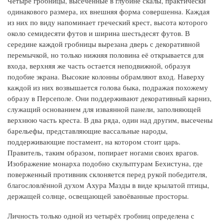
Четыре гробницы, высеченные в глубине скалы, практически
одинакового размера, их внешняя форма совершенна. Каждая
из них по виду напоминает греческий крест, высота которого
около семидесяти футов и ширина шестьдесят футов. В
середине каждой гробницы вырезана дверь с декоративной
перемычкой, но только нижняя половина её открывается для
входа, верхняя же часть остается неподвижной, образуя
подобие экрана. Высокие колонны обрамляют вход. Наверху
каждой из них возвышается голова быка, подражая похожему
образу в Персеполе. Они поддерживают декоративный карниз,
служащий основанием для изваянной панели, заполняющей
верхнюю часть креста. В два ряда, один над другим, высечены
барельефы, представляющие вассальные народы,
поддерживающие постамент, на котором стоит царь.
Правитель, таким образом, попирает ногами своих врагов.
Изображение монарха подобно скульптурам Бехистуна, где
поверженный противник склоняется перед рукой победителя,
благословлённой духом Ахура Мазды в виде крылатой птицы,
держащей солнце, освещающей завоёванные просторы.
Личность только одной из четырёх гробниц определена с