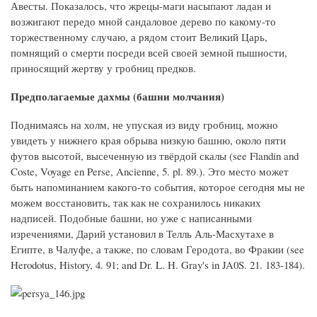
Авесты. Показалось, что жрецы-маги насыпают ладан и
возжигают передо мной сандаловое дерево по какому-то
торжественному случаю, а рядом стоит Великий Царь,
помнящий о смерти посреди всей своей земной пышности,
приносящий жертву у гробниц предков.
Предполагаемые дахмы (башни молчания)
Поднимаясь на холм, не упуская из виду гробниц, можно
увидеть у нижнего края обрыва низкую башню, около пяти
футов высотой, высеченную из твёрдой скалы (see Flandin and
Coste, Voyage en Perse, Ancienne, 5. pl. 89.). Это место может
быть напоминанием какого-то события, которое сегодня мы не
можем восстановить, так как не сохранилось никаких
надписей. Подобные башни, но уже с написанными
изречениями, Дарий установил в Телль Аль-Масхутахе в
Египте, в Чалуфе, а также, по словам Геродота, во Фракии (see
Herodotus, History, 4. 91; and Dr. L. H. Gray's in JA0S. 21. 183-184).