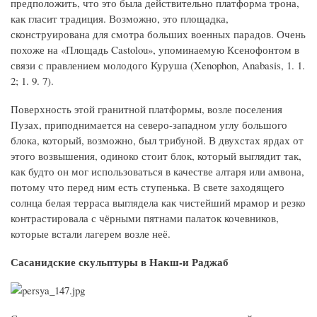
предположить, что это была действительно платформа трона,
как гласит традиция. Возможно, это площадка,
сконструирована для смотра больших военных парадов. Очень
похоже на «Площадь Castolou», упоминаемую Ксенофонтом в
связи с правлением молодого Куруша (Xenophon, Anabasis, 1. 1.
2; 1. 9. 7).
Поверхность этой гранитной платформы, возле поселения
Пузах, приподнимается на северо-западном углу большого
блока, который, возможно, был трибуной. В двухстах ярдах от
этого возвышения, одиноко стоит блок, который выглядит так,
как будто он мог использоваться в качестве алтаря или амвона,
потому что перед ним есть ступенька. В свете заходящего
солнца белая терраса выглядела как чистейший мрамор и резко
контрастировала с чёрными пятнами палаток кочевников,
которые встали лагерем возле неё.
Сасанидские скульптуры в Накш-и Раджаб