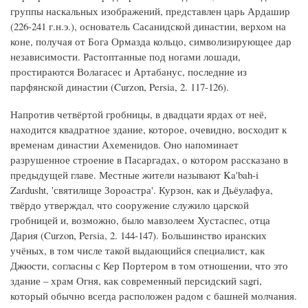
группы наскальных изображений, представлен царь Ардашир
(226-241 г.н.э.), основатель Сасанидской династии, верхом на
коне, получая от Бога Ормазда кольцо, символизирующее дар
независимости. Растоптанные под ногами лошади,
простираются Волагасес и Артабанус, последние из
парфянской династии (Curzon, Persia, 2. 117-126).
Напротив четвёртой гробницы, в двадцати ярдах от неё,
находится квадратное здание, которое, очевидно, восходит к
временам династии Ахеменидов. Оно напоминает
разрушенное строение в Пасаргадах, о котором рассказано в
предыдущей главе. Местные жители называют Ka'bah-i
Zardusht, 'святилище Зороастра'. Курзон, как и Дьёулафуа,
твёрдо утверждал, что сооружение служило царской
гробницей и, возможно, было мавзолеем Хустаспес, отца
Дария (Curzon, Persia, 2. 144-147). Большинство иранских
учёных, в том числе такой выдающийся специалист, как
Джюсти, согласны с Кер Портером в том отношении, что это
здание – храм Огня, как современный персидский sagri,
который обычно всегда расположен радом с башней молчания.