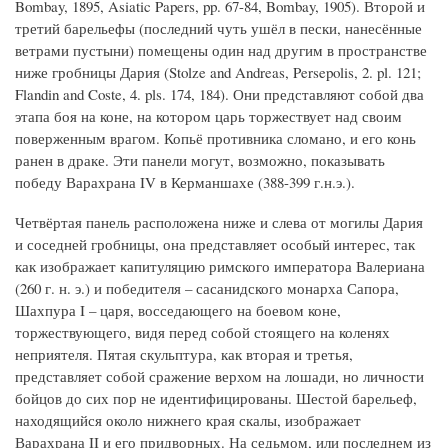
Bombay, 1895, Asiatic Papers, pp. 67-84, Bombay, 1905). Второй и
третий барельефы (последний чуть ушёл в пески, нанесённые
ветрами пустыни) помещены один над другим в пространстве
ниже гробницы Дария (Stolze and Andreas, Persepolis, 2. pl. 121;
Flandin and Coste, 4. pls. 174, 184). Они представляют собой два
этапа боя на коне, на котором царь торжествует над своим
поверженным врагом. Копьё противника сломано, и его конь
ранен в драке. Эти панели могут, возможно, показывать
победу Варахрана IV в Керманшахе (388-399 г.н.э.).
Четвёртая панель расположена ниже и слева от могилы Дария
и соседней гробницы, она представляет особый интерес, так
как изображает капитуляцию римского императора Валериана
(260 г. н. э.) и победителя – сасанидского монарха Сапора,
Шахпура I – царя, восседающего на боевом коне,
торжествующего, видя перед собой стоящего на коленях
неприятеля. Пятая скульптура, как вторая и третья,
представляет собой сражение верхом на лошади, но личности
бойцов до сих пор не идентифицированы. Шестой барельеф,
находящийся около нижнего края скалы, изображает
Варахрана II и его придворных. На седьмом, или последнем из