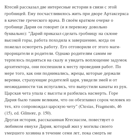
Ктесий рассказал две интересные истории в связи с этой
гробницей. Ему посчастливилось жить при дворе Артаксеркса
в качестве греческого врача. В своём кратком очерке о
гробнице Дария он говорит (и я перевожу довольно
буквально): "Дарий приказал сделать гробницу на склоне
высокой горы, работа походила к завершению, когда он
пожелал осмотреть работу. Его отговорили от этого маги-
прорицатели и родители. Однако родителям самим не
терпелось подняться на скалу и увидеть воплощение задумок
архитектора, они поспешили к месту проведния работ. По
мере того, как они поднимались, жрецы, которые держали
веревки, страхующие родителей царя, увидели змей и от
неожиданности так испугались, что выпустили канаты из рук.
Царская чета упала с высоты и разбилась насмерть. Горе
Дария было таким великим, что он обезглавил сорок человек из
тех, кто сопровождал царскую чету" (Ctesias, Fragments, 46
(15), ed. Gilmore, p. 150).
Другая история, рассказанная Ктесиасом, повествует о
любимом евнухе Дария, который жил у могилы своего
умершего хозяина в течение семи лет, пока смерть не