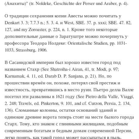
(Анахиты)" (tr. Noldeke, Geschichte der Perser und Araber, p. 4).
О традиции сохранения копии Авесты можно почитать у
Denkart 3. 3; 7.7.3 n.; 5. 3. 4. и West, SBE. 37. p. xxxi; SBE. 47. 82,
127, and my Zoroaster, p. 224, n. 1. Кроме того некоторые
дополнительные данные о Заратуштре можно почерпнуть у
профессора Теодора Нолдеке: Orientalische Studien, pp. 1031-
1033, Strassburg, 1906.
В Сасанидской империи был хорошо известен город под
названием Стахр (See Shatroiha-i Airan, 41, tr. Modi, p. 97;
Karnamak, 4. 11, ed. Darab D. P. Sanjana, p. 21). Но, по
прошествии времён он, похоже, потерял свой престиж и
известность, превратившись в место руин. Пьетро делла Валле
посетил эти развалины в 1621 году (See Pietro della Valle, Viaggi,
2. 248; Travels, ed. Pinkerton, 9. 101, and cf. Curzon, Persia, 2. 134,
136). Сломанные колонны, остатки оснований зданий и
одинокие древние ворота теперь стоят на месте былого города
Старх. Тому, кто знаком с глиняными жилищами, подобным
современным богатым и бедным домам современной Персии,
легко понять, как такой город может рассыпаться в пыль,