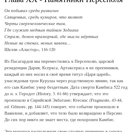
Он побывал среди развалин
Священных, средь кумиров, что являют
Черты сверхчеловеческие там,
Где служит медным тайнам Зодиака
Страж, демон мраморный, где мысли мёртвых
Немые на стенах, немых навеки…
Шелли «Аластор», 116-120
Из Пасагардов мы переместились к Персеполю, царской
резиденции Дария, Ксеркса, Артаксеркса и их преемников,
каждый из них носил в своё время титул «Царя царей»,
унаследовав трон Куруша через родственную линию, так как
его сын Камбис умер бездетным. Дата смерти Камбиса 522 год
до н. э. Геродот (History, 3. 61-66) утверждает, что это
произошло в Сирийской Экбатане; Ктесиас (Fragments, 43-44,
ed. Gilmore, pp. 144-145) говорит, что событие произошло в
Вавилоне, и добавляет, что тело было возвращено в Персию.
До сих пор никто не знает места, где похоронен Камбис.
Эти монархи расположили свою столицу примерно в сорока