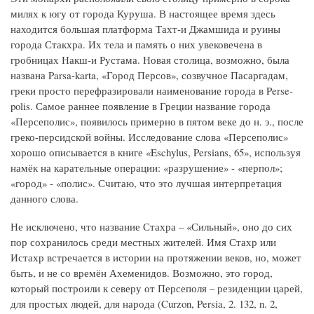
милях к югу от города Куруша. В настоящее время здесь
находится большая платформа Тахт-и Джамшида и руины
города Стакхра. Их тела и память о них увековечена в
гробницах Накш-и Рустама. Новая столица, возможно, была
названа Parsa-karta, «Город Персов», созвучное Пасаргадам,
греки просто перефразировали наименование города в Perse-
polis. Самое раннее появление в Греции название города
«Персеполис», появилось примерно в пятом веке до н. э., после
греко-персидской войны. Исследование слова «Персеполис»
хорошо описывается в книге «Eschylus, Persians, 65», используя
намёк на карательные операции: «разрушение» - «перпол»;
«город» - «полис». Считаю, что это лучшая интерпретация
данного слова.
Не исключено, что название Стахра – «Сильный», оно до сих
пор сохранилось среди местных жителей. Имя Стахр или
Истахр встречается в истории на протяжении веков, но, может
быть, и не со времён Ахеменидов. Возможно, это город,
который построили к северу от Персеполя – резиденции царей,
для простых людей, для народа (Curzon, Persia, 2. 132, n. 2,