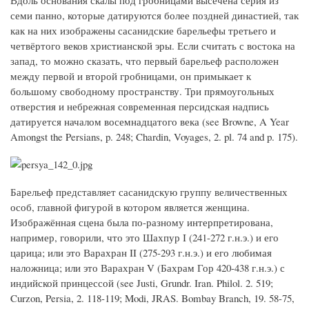
Вдоль основания скалы под гробницами высечена серия из
семи панно, которые датируются более поздней династией, так
как на них изображены сасанидские барельефы третьего и
четвёртого веков христианской эры. Если считать с востока на
запад, то можно сказать, что первый барельеф расположен
между первой и второй гробницами, он примыкает к
большому свободному пространству. Три прямоугольных
отверстия и небрежная современная персидская надпись
датируется началом восемнадцатого века (see Browne, A Year
Amongst the Persians, p. 248; Chardin, Voyages, 2. pl. 74 and p. 175).
Барельеф представляет сасанидскую группу величественных
особ, главной фигурой в котором является женщина.
Изображённая сцена была по-разному интерпретирована,
например, говорили, что это Шахпур I (241-272 г.н.э.) и его
царица; или это Варахран II (275-293 г.н.э.) и его любимая
наложница; или это Варахран V (Бахрам Гор 420-438 г.н.э.) с
индийской принцессой (see Justi, Grundr. Iran. Philol. 2. 519;
Curzon, Persia, 2. 118-119; Modi, JRAS. Bombay Branch, 19. 58-75,