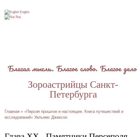
Перейти
к
English
основному
Rus
содержанию
Благая мысль. Благое слово. Благое дело
Зороастрийцы Санкт-
Петербурга
Главная
«Персия прошлое и настоящее. Книга путешествий и
Строка
исследований» Уильямс Джексон
навигации
Глава ХХ - Памятники Персеполя