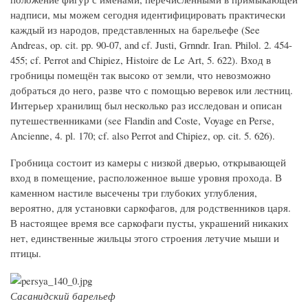
надписи, мы можем сегодня идентифицировать практически
каждый из народов, представленных на барельефе (See
Andreas, op. cit. pp. 90-07, and cf. Justi, Grnndr. Iran. Philol. 2. 454-
455; cf. Perrot and Chipiez, Histoire de Le Art, 5. 622). Вход в
гробницы помещён так высоко от земли, что невозможно
добраться до него, разве что с помощью веревок или лестниц.
Интерьер хранилищ был несколько раз исследован и описан
путешественниками (see Flandin and Coste, Voyage en Perse,
Ancienne, 4. pl. 170; cf. also Perrot and Chipiez, op. cit. 5. 626).
Гробница состоит из камеры с низкой дверью, открывающей
вход в помещение, расположенное выше уровня прохода. В
каменном настиле высечены три глубоких углубления,
вероятно, для установки саркофагов, для родственников царя.
В настоящее время все саркофаги пусты, украшений никаких
нет, единственные жильцы этого строения летучие мыши и
птицы.
Сасанидский барельеф