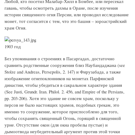
Любой, кто посетил Малабар-Хилл в Бомбее, или пересекал
гавань, чтобы осмотреть дахмы в Оране, после изучения
истории священного огня Персии, или проводил исследование
монет, тот согласится с тем, что это башня – зороастрийский
храм Огня.
1903 год
Без упоминания о строениях в Пасаргадах, достаточно
сравнить родственные сооружения близ Наубандаджана (see
Stolze and Andreas, Persepolis, 2. 147) и Фирузабада, а также
изображение огнепоклонников на монетах Парфянской
династии, чтобы убедиться в сакральном характере здания
(See Justi, Grundr. Iran. Philol. 2. 456, and Empire of the Persians,
pp. 203-206). Хотя это здание не совсем храм, поскольку у
персов не было настоящих храмов, подобных грекам, это
именно то сооружение, которое приспособлено для того,
чтобы сохранять священный Огонь, горящий в священной
урне. Отсутствие окон (для окна пробелы пустые) и
дымоотвода неубедительный аргумент против этой точки