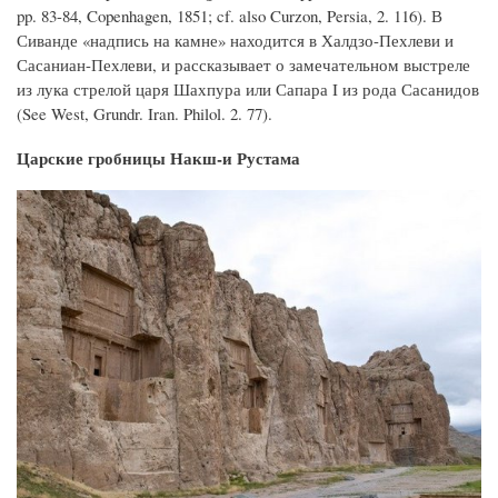
pp. 83-84, Copenhagen, 1851; cf. also Curzon, Persia, 2. 116). В
Сиванде «надпись на камне» находится в Халдзо-Пехлеви и
Сасаниан-Пехлеви, и рассказывает о замечательном выстреле
из лука стрелой царя Шахпура или Сапара I из рода Сасанидов
(See West, Grundr. Iran. Philol. 2. 77).
Царские гробницы Накш-и Рустама