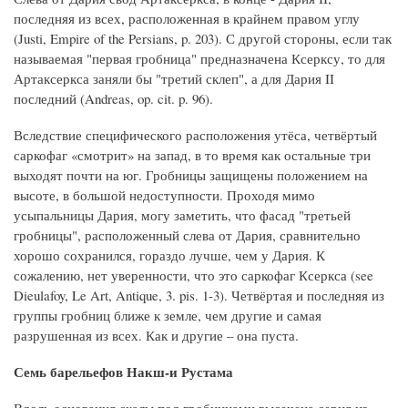
последняя из всех, расположенная в крайнем правом углу
(Justi, Empire of the Persians, p. 203). С другой стороны, если так
называемая "первая гробница" предназначена Ксерксу, то для
Артаксеркса заняли бы "третий склеп", а для Дария II
последний (Andreas, op. cit. p. 96).
Вследствие специфического расположения утёса, четвёртый
саркофаг «смотрит» на запад, в то время как остальные три
выходят почти на юг. Гробницы защищены положением на
высоте, в большой недоступности. Проходя мимо
усыпальницы Дария, могу заметить, что фасад "третьей
гробницы", расположенный слева от Дария, сравнительно
хорошо сохранился, гораздо лучше, чем у Дария. К
сожалению, нет уверенности, что это саркофаг Ксеркса (see
Dieulafoy, Le Art, Antique, 3. pis. 1-3). Четвёртая и последняя из
группы гробниц ближе к земле, чем другие и самая
разрушенная из всех. Как и другие – она пуста.
Семь барельефов Накш-и Рустама