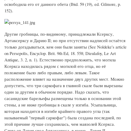
освободила его от данного обета (Ibid. 59 (19), ed. Gilmore, p.
152).
Другие гробницы, по-видимому, принадлежали Ксерксу,
Артаксерксу и Дарию II; но при отсутствии надписей остаётся
только догадываться, кем они были заняты (See Noldeke's article
on Persepolis, Encyclop. Brit. 9th Ed, 18. 558; Dieulafoy, Lе Art
Antique, 3. 2, n. 1). Естественно предположить, что могила
Ксеркса находилась рядом с могилой его отца, но её
положение было либо правым, либо левым. Такое
расположение влияет на назначение двух других мест. Можно
допустить, что три саркофага в главной скале были вырезаны
один за другим в обычном порядке. Надо сказать, что
сасанидские барельефы размещены только в основании этой
стены, а не ниже гробницы в скале у изгиба. Усыпальница,
которая находится в изгибе крайнего правого угла (так
называемый "первый саркофаг") была создана последней, по
этой причине лучше сохранилась, чем мавзолей Ксеркса.
Слева от Дария свод Артаксеркса, в конце - Дария II,