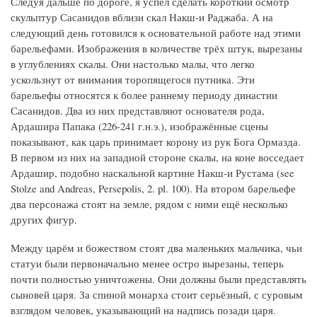
Следуя дальше по дороге, я успел сделать короткий осмотр
скульптур Сасанидов вблизи скал Накш-и Раджаба. А на
следующий день готовился к основательной работе над этими
барельефами. Изображения в количестве трёх штук, вырезаны
в углублениях скалы. Они настолько малы, что легко
ускользнут от внимания торопящегося путника. Эти
барельефы относятся к более раннему периоду династии
Сасанидов. Два из них представляют основателя рода,
Ардашира Папака (226-241 г.н.э.), изображённые сцены
показывают, как царь принимает корону из рук Бога Ормазда.
В первом из них на западной стороне скалы, на коне восседает
Ардашир, подобно наскальной картине Накш-и Рустама (see
Stolze and Andreas, Persepolis, 2. pl. 100). На втором барельефе
два персонажа стоят на земле, рядом с ними ещё несколько
других фигур.
Между царём и божеством стоят два маленьких мальчика, чьи
статуи были первоначально менее остро вырезаны, теперь
почти полностью уничтожены. Они должны были представлять
сыновей царя. За спиной монарха стоит серьёзный, с суровым
взглядом человек, указывающий на надпись позади царя.