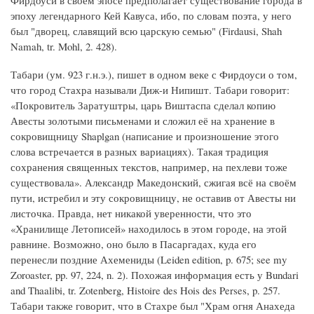
Фирдоуси в своём эпосе предполагает существование города в
эпоху легендарного Кей Кавуса, ибо, по словам поэта, у него
был "дворец, славящий всю царскую семью" (Firdausi, Shah
Namah, tr. Mohl, 2. 428).
Табари (ум. 923 г.н.э.), пишет в одном веке с Фирдоуси о том,
что город Стахра называли Диж-и Нипишт. Табари говорит:
«Покровитель Заратуштры, царь Виштаспа сделал копию
Авесты золотыми письменами и сложил её на хранение в
сокровищницу Shaplgan (написание и произношение этого
слова встречается в разных вариациях). Такая традиция
сохранения священных текстов, например, на пехлеви тоже
существовала». Александр Македонский, сжигая всё на своём
пути, истребил и эту сокровищницу, не оставив от Авесты ни
листочка. Правда, нет никакой уверенности, что это
«Хранилище Летописей» находилось в этом городе, на этой
равнине. Возможно, оно было в Пасаргадах, куда его
перенесли поздние Ахемениды (Leiden edition, p. 675; see my
Zoroaster, pp. 97, 224, n. 2). Похожая информация есть у Bundari
and Thaalibi, tr. Zotenberg, Histoire des Hois des Perses, p. 257.
Табари также говорит, что в Стахре был "Храм огня Анахеда