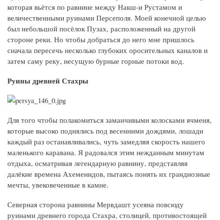
которая вьётся по равнине между Накш-и Рустамом и
величественными руинами Персеполя. Моей конечной целью
был небольшой посёлок Пузах, расположенный на другой
стороне реки. Но чтобы добраться до него мне пришлось
сначала пересечь несколько глубоких оросительных каналов и
затем саму реку, несущую бурные горные потоки вод.
Руины древней Стахры
Для того чтобы полакомиться заманчивыми колосками ячменя,
которые высоко поднялись под весенними дождями, лошади
каждый раз останавливались, чуть замедляя скорость нашего
маленького каравана. Я радовался этим нежданным минутам
отдыха, осматривая легендарную равнину, представляя
далёкие времена Ахеменидов, пытаясь понять их грандиозные
мечты, увековеченные в камне.
Северная сторона равнины Мервдашт усеяна повсюду
руинами древнего города Стахра, столицей, противостоящей