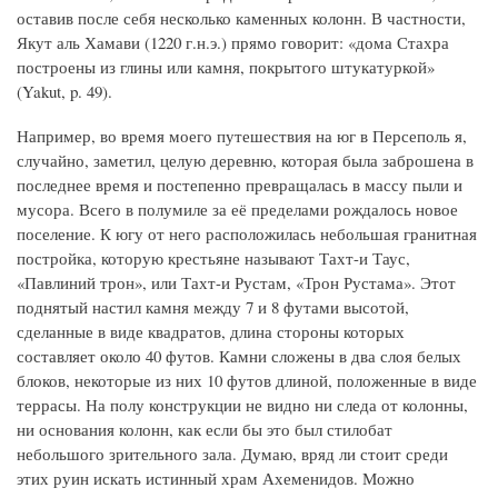
оставив после себя несколько каменных колонн. В частности,
Якут аль Хамави (1220 г.н.э.) прямо говорит: «дома Стахра
построены из глины или камня, покрытого штукатуркой»
(Yakut, p. 49).
Например, во время моего путешествия на юг в Персеполь я,
случайно, заметил, целую деревню, которая была заброшена в
последнее время и постепенно превращалась в массу пыли и
мусора. Всего в полумиле за её пределами рождалось новое
поселение. К югу от него расположилась небольшая гранитная
постройка, которую крестьяне называют Тахт-и Таус,
«Павлиний трон», или Тахт-и Рустам, «Трон Рустама». Этот
поднятый настил камня между 7 и 8 футами высотой,
сделанные в виде квадратов, длина стороны которых
составляет около 40 футов. Камни сложены в два слоя белых
блоков, некоторые из них 10 футов длиной, положенные в виде
террасы. На полу конструкции не видно ни следа от колонны,
ни основания колонн, как если бы это был стилобат
небольшого зрительного зала. Думаю, вряд ли стоит среди
этих руин искать истинный храм Ахеменидов. Можно