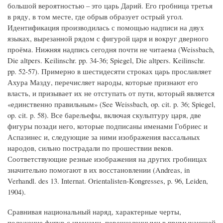
большой вероятностью – это царь Дарий. Его гробница третья
в ряду, в том месте, где обрыв образует острый угол.
Идентификация производилась с помощью надписи на двух
языках, вырезанной рядом с фигурой царя и вокруг дверного
проёма. Нижняя надпись сегодня почти не читаема (Weissbach,
Die altpers. Keilinschr. pp. 34-36; Spiegel, Die altpers. Keilinschr.
pp. 52-57). Примерно в шестидесяти строках царь прославляет
Ахура Мазду, перечисляет народы, которые признают его
власть, и призывает их не отступать от пути, который является
«единственно правильным» (See Weissbach, op. cit. p. 36; Spiegel,
op. cit. p. 58). Все барельефы, включая скульптуру царя, две
фигуры позади него, которые подписаны именами Гобриес и
Аспазинес и, следующие за ними изображения вассальных
народов, сильно пострадали по прошествии веков.
Соответствующие резные изображения на других гробницах
значительно помогают в их восстановлении (Andreas, in
Verhandl. des 13. Internat. Orientalisten-Kongresses, p. 96, Leiden,
1904).
Сравнивая национальный наряд, характерные черты,
положение фигур с именами, перечисленными в примыкающей