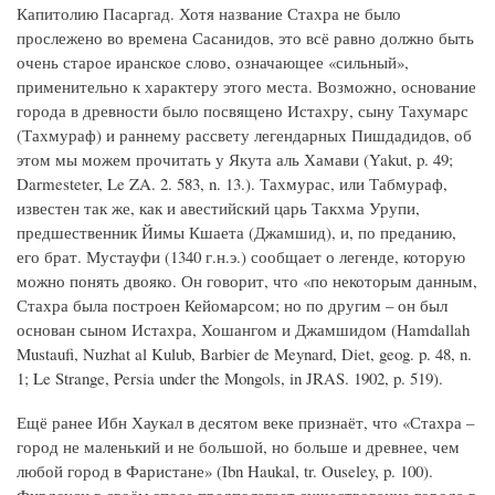
Капитолию Пасаргад. Хотя название Стахра не было
прослежено во времена Сасанидов, это всё равно должно быть
очень старое иранское слово, означающее «сильный»,
применительно к характеру этого места. Возможно, основание
города в древности было посвящено Истахру, сыну Тахумарс
(Тахмураф) и раннему рассвету легендарных Пишдадидов, об
этом мы можем прочитать у Якута аль Хамави (Yakut, p. 49;
Darmesteter, Le ZA. 2. 583, n. 13.). Тахмурас, или Табмураф,
известен так же, как и авестийский царь Такхма Урупи,
предшественник Йимы Кшаета (Джамшид), и, по преданию,
его брат. Мустауфи (1340 г.н.э.) сообщает о легенде, которую
можно понять двояко. Он говорит, что «по некоторым данным,
Стахра была построен Кейомарсом; но по другим – он был
основан сыном Истахра, Хошангом и Джамшидом (Hamdallah
Mustaufi, Nuzhat al Kulub, Barbier de Meynard, Diet, geog. p. 48, n.
1; Le Strange, Persia under the Mongols, in JRAS. 1902, p. 519).
Ещё ранее Ибн Хаукал в десятом веке признаёт, что «Стахра –
город не маленький и не большой, но больше и древнее, чем
любой город в Фаристане» (Ibn Haukal, tr. Ouseley, p. 100).