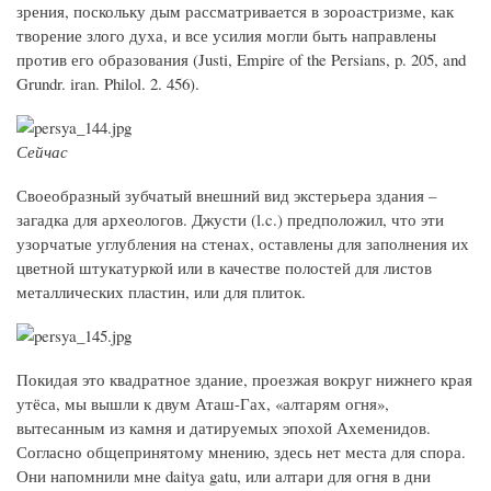
зрения, поскольку дым рассматривается в зороастризме, как
творение злого духа, и все усилия могли быть направлены
против его образования (Justi, Empire of the Persians, p. 205, and
Grundr. iran. Philol. 2. 456).
Сейчас
Своеобразный зубчатый внешний вид экстерьера здания –
загадка для археологов. Джусти (l.c.) предположил, что эти
узорчатые углубления на стенах, оставлены для заполнения их
цветной штукатуркой или в качестве полостей для листов
металлических пластин, или для плиток.
Покидая это квадратное здание, проезжая вокруг нижнего края
утёса, мы вышли к двум Аташ-Гах, «алтарям огня»,
вытесанным из камня и датируемых эпохой Ахеменидов.
Согласно общепринятому мнению, здесь нет места для спора.
Они напомнили мне daitya gatu, или алтари для огня в дни