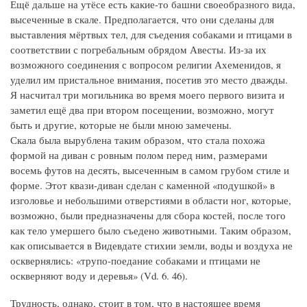
Ещё дальше на утёсе есть какие-то башни своеобразного вида,
высеченные в скале. Предполагается, что они сделаны для
выставления мёртвых тел, для съедения собаками и птицами в
соответствии с погребальным обрядом Авесты. Из-за их
возможного соединения с вопросом религии Ахеменидов, я
уделил им пристальное внимания, посетив это место дважды.
Я насчитал три могильника во время моего первого визита и
заметил ещё два при втором посещении, возможно, могут
быть и другие, которые не были мною замечены.
Скала была вырублена таким образом, что стала похожа
формой на диван с ровным полом перед ним, размерами
восемь футов на десять, высеченным в самом грубом стиле и
форме. Этот квази-диван сделан с каменной «подушкой» в
изголовье и небольшими отверстиями в области ног, которые,
возможно, были предназначены для сбора костей, после того
как тело умершего было съедено животными. Таким образом,
как описывается в Видевдате стихии земли, воды и воздуха не
осквернялись: «трупо-поедание собаками и птицами не
оскверняют воду и деревья» (Vd. 6. 46).
Трудность, однако, стоит в том, что в настоящее время