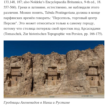
133,148, 187; also Noldeke's Encyclopaedia Britannica, 9-th ed., 18.
557-560). Греки и латиняне, естественно, не наблюдали этого
различия. Можно понять, Tabula Peutingeriana должна в конце
парфянских времён говорить: "Персеполь, торговый центр
Персии". Это может относиться только к самому городу,
потому что столица потеряла свой престиж под Арсасидами
(Tomaschek, Zur historischen Topographie von Persien, pp. 166-175).
Гробницы Ахеменидов в Накш и Рустаме