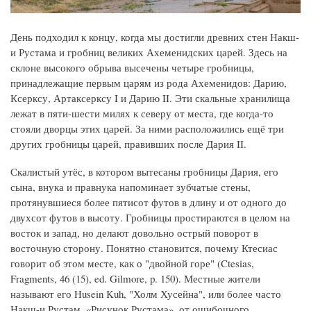
День подходил к концу, когда мы достигли древних стен Накш-
и Рустама и гробниц великих Ахеменидских царей. Здесь на
склоне высокого обрыва высечены четыре гробницы,
принадлежащие первым царям из рода Ахеменидов: Дарию,
Ксерксу, Артаксерксу I и Дарию II. Эти скальные хранилища
лежат в пяти-шести милях к северу от места, где когда-то
стояли дворцы этих царей. За ними расположились ещё три
других гробницы царей, правивших после Дария II.
Скалистый утёс, в котором вытесаны гробницы Дария, его
сына, внука и правнука напоминает зубчатые стены,
протянувшиеся более пятисот футов в длину и от одного до
двухсот футов в высоту. Гробницы простираются в целом на
восток и запад, но делают довольно острый поворот в
восточную сторону. Понятно становится, почему Ктесиас
говорит об этом месте, как о "двойной горе" (Ctesias,
Fragments, 46 (15), ed. Gilmore, p. 150). Местные жители
называют его Husein Kuh, "Холм Хусейна", или более часто
Накш-и Рустам, «Рисунок Рустама», от ошибочного