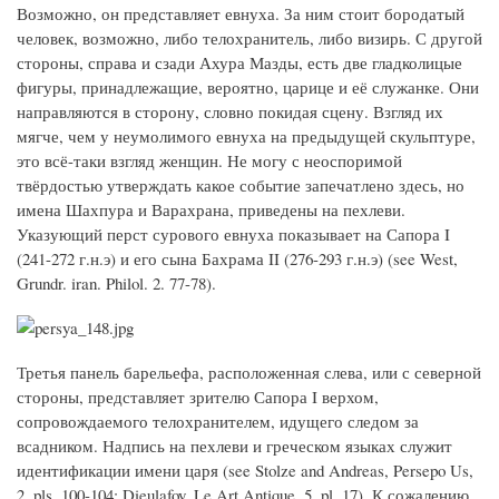
Возможно, он представляет евнуха. За ним стоит бородатый
человек, возможно, либо телохранитель, либо визирь. С другой
стороны, справа и сзади Ахура Мазды, есть две гладколицые
фигуры, принадлежащие, вероятно, царице и её служанке. Они
направляются в сторону, словно покидая сцену. Взгляд их
мягче, чем у неумолимого евнуха на предыдущей скульптуре,
это всё-таки взгляд женщин. Не могу с неоспоримой
твёрдостью утверждать какое событие запечатлено здесь, но
имена Шахпура и Варахрана, приведены на пехлеви.
Указующий перст сурового евнуха показывает на Сапора I
(241-272 г.н.э) и его сына Бахрама II (276-293 г.н.э) (see West,
Grundr. iran. Philol. 2. 77-78).
Третья панель барельефа, расположенная слева, или с северной
стороны, представляет зрителю Сапора I верхом,
сопровождаемого телохранителем, идущего следом за
всадником. Надпись на пехлеви и греческом языках служит
идентификации имени царя (see Stolze and Andreas, Persepo Us,
2. pls. 100-104; Dieulafoy, Le Art Antique, 5. pl. 17). К сожалению,