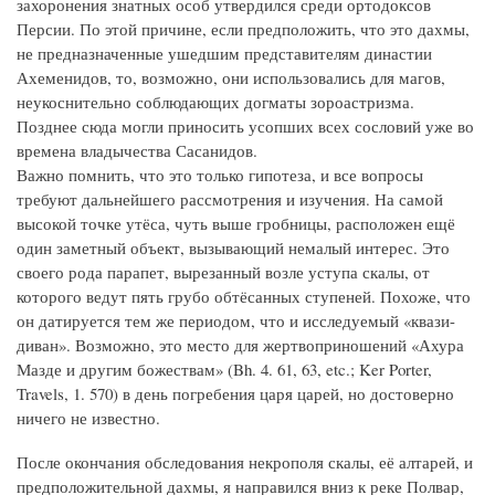
захоронения знатных особ утвердился среди ортодоксов
Персии. По этой причине, если предположить, что это дахмы,
не предназначенные ушедшим представителям династии
Ахеменидов, то, возможно, они использовались для магов,
неукоснительно соблюдающих догматы зороастризма.
Позднее сюда могли приносить усопших всех сословий уже во
времена владычества Сасанидов.
Важно помнить, что это только гипотеза, и все вопросы
требуют дальнейшего рассмотрения и изучения. На самой
высокой точке утёса, чуть выше гробницы, расположен ещё
один заметный объект, вызывающий немалый интерес. Это
своего рода парапет, вырезанный возле уступа скалы, от
которого ведут пять грубо обтёсанных ступеней. Похоже, что
он датируется тем же периодом, что и исследуемый «квази-
диван». Возможно, это место для жертвоприношений «Ахура
Мазде и другим божествам» (Bh. 4. 61, 63, etc.; Ker Porter,
Travels, 1. 570) в день погребения царя царей, но достоверно
ничего не известно.
После окончания обследования некрополя скалы, её алтарей, и
предположительной дахмы, я направился вниз к реке Полвар,