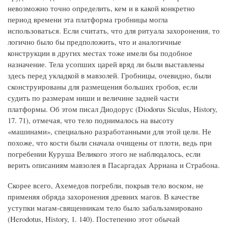
невозможно точно определить, кем и в какой конкретно
период времени эта платформа гробницы могла
использоваться. Если считать, что для ритуала захоронения, то
логично было бы предположить, что и аналогичные
конструкции в других местах тоже имели бы подобное
назначение. Тела усопших царей вряд ли были выставлены
здесь перед укладкой в мавзолей. Гробницы, очевидно, были
сконструированы для размещения больших гробов, если
судить по размерам ниши и величине задней части
платформы. Об этом писал Диодорус (Diodorus Siculus, History,
17. 71), отмечая, что тело поднималось на высоту
«машинами», специально разработанными для этой цели. Не
похоже, что кости были сначала очищены от плоти, ведь при
погребении Куруша Великого этого не наблюдалось, если
верить описаниям мавзолея в Пасаргадах Арриана и Страбона.
Скорее всего, Ахемедов погребли, покрыв тело воском, не
применяя обряда захоронения древних магов. В качестве
уступки магам-священникам тело было забальзамировано
(Herodotus, History, 1. 140). Постепенно этот обычай