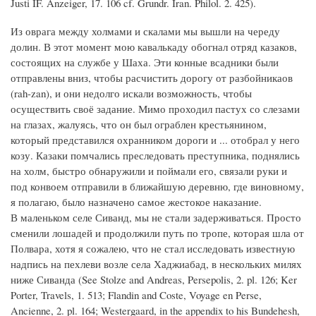
Justi IF. Anzeiger, 17. 106 cf. Grundr. Iran. Philol. 2. 425).
Из оврага между холмами и скалами мы вышли на череду
долин. В этот момент мою кавалькаду обогнал отряд казаков,
состоящих на службе у Шаха. Эти конные всадники были
отправлены вниз, чтобы расчистить дорогу от разбойникаов
(rah-zan), и они недолго искали возможность, чтобы
осуществить своё задание. Мимо проходил пастух со слезами
на глазах, жалуясь, что он был ограблен крестьянином,
который представился охранником дороги и ... отобрал у него
козу. Казаки помчались преследовать преступника, поднялись
на холм, быстро обнаружили и поймали его, связали руки и
под конвоем отправили в ближайшую деревню, где виновному,
я полагаю, было назначено самое жестокое наказание.
В маленьком селе Сиванд, мы не стали задерживаться. Просто
сменили лошадей и продолжили путь по тропе, которая шла от
Полвара, хотя я сожалею, что не стал исследовать известную
надпись на пехлеви возле села Хаджиабад, в нескольких милях
ниже Сиванда (See Stolze and Andreas, Persepolis, 2. pl. 126; Ker
Porter, Travels, 1. 513; Flandin and Coste, Voyage en Perse,
Ancienne, 2. pl. 164; Westergaard, in the appendix to his Bundehesh,